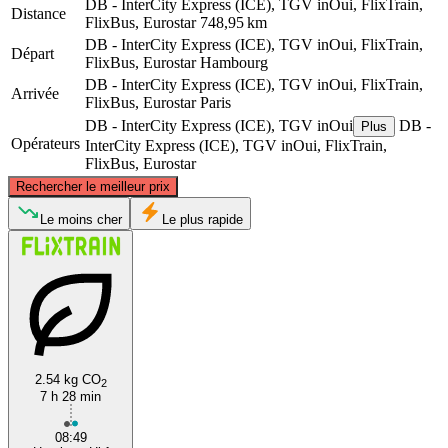
DB - InterCity Express (ICE), TGV inOui, FlixTrain,
Distance
FlixBus, Eurostar
748,95 km
DB - InterCity Express (ICE), TGV inOui, FlixTrain,
Départ
FlixBus, Eurostar
Hambourg
DB - InterCity Express (ICE), TGV inOui, FlixTrain,
Arrivée
FlixBus, Eurostar
Paris
DB - InterCity Express (ICE), TGV inOui
DB -
Plus
Opérateurs
InterCity Express (ICE), TGV inOui, FlixTrain,
FlixBus, Eurostar
©
CARTO
, ©
OpenStreetMap
contributors
Rechercher le meilleur prix
Hamburg
Le moins cher
Le plus rapide
2.54 kg CO
2
7 h 28 min
Paris
08:49