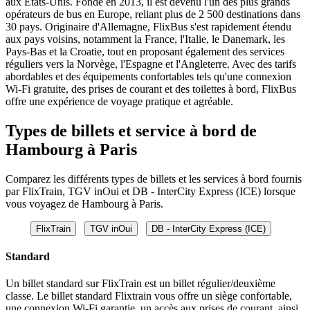
aux États-Unis. Fondé en 2013, il est devenu l'un des plus grands
opérateurs de bus en Europe, reliant plus de 2 500 destinations dans
30 pays. Originaire d'Allemagne, FlixBus s'est rapidement étendu
aux pays voisins, notamment la France, l'Italie, le Danemark, les
Pays-Bas et la Croatie, tout en proposant également des services
réguliers vers la Norvège, l'Espagne et l'Angleterre. Avec des tarifs
abordables et des équipements confortables tels qu'une connexion
Wi-Fi gratuite, des prises de courant et des toilettes à bord, FlixBus
offre une expérience de voyage pratique et agréable.
Types de billets et service à bord de
Hambourg à Paris
Comparez les différents types de billets et les services à bord fournis
par FlixTrain, TGV inOui et DB - InterCity Express (ICE) lorsque
vous voyagez de Hambourg à Paris.
FlixTrain
TGV inOui
DB - InterCity Express (ICE)
Standard
Un billet standard sur FlixTrain est un billet régulier/deuxième
classe. Le billet standard Flixtrain vous offre un siège confortable,
une connexion Wi-Fi garantie, un accès aux prises de courant, ainsi