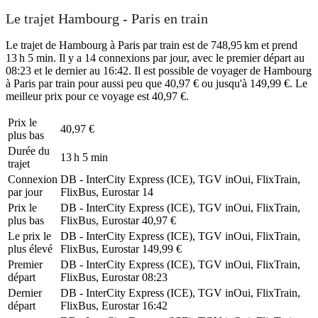
Le trajet Hambourg - Paris en train
Le trajet de Hambourg à Paris par train est de 748,95 km et prend
13 h 5 min. Il y a 14 connexions par jour, avec le premier départ au
08:23 et le dernier au 16:42. Il est possible de voyager de Hambourg
à Paris par train pour aussi peu que 40,97 € ou jusqu'à 149,99 €. Le
meilleur prix pour ce voyage est 40,97 €.
Prix ​​le
40,97 €
plus bas
Durée du
13 h 5 min
trajet
Connexion
DB - InterCity Express (ICE), TGV inOui, FlixTrain,
par jour
FlixBus, Eurostar
14
Prix ​​le
DB - InterCity Express (ICE), TGV inOui, FlixTrain,
plus bas
FlixBus, Eurostar
40,97 €
Le prix le
DB - InterCity Express (ICE), TGV inOui, FlixTrain,
plus élevé
FlixBus, Eurostar
149,99 €
Premier
DB - InterCity Express (ICE), TGV inOui, FlixTrain,
départ
FlixBus, Eurostar
08:23
Dernier
DB - InterCity Express (ICE), TGV inOui, FlixTrain,
départ
FlixBus, Eurostar
16:42