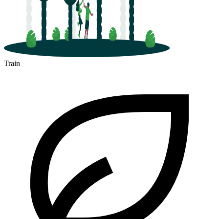
Train