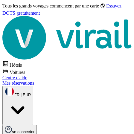
Tous les grands voyages commencent par une carte 🌎
Essayez
DOTS gratuitement
Hôtels
Voitures
Centre d'aide
Mes réservations
FR | EUR
se connecter