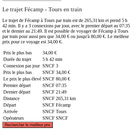
Le trajet Fécamp - Tours en train
Le trajet de Fécamp à Tours par train est de 265,31 km et prend 5 h
42 min. Il y a 3 connexions par jour, avec le premier départ au 07:35
et le dernier au 21:49. Il est possible de voyager de Fécamp à Tours
par train pour aussi peu que 34,00 € ou jusqu'à 80,00 €. Le meilleur
prix pour ce voyage est 34,00 €.
Prix ​​le plus bas
34,00 €
Durée du trajet
5 h 42 min
Connexion par jour
SNCF
3
Prix ​​le plus bas
SNCF
34,00 €
Le prix le plus élevé
SNCF
80,00 €
Premier départ
SNCF
07:35
Dernier départ
SNCF
21:49
Distance
SNCF
265,31 km
Départ
SNCF
Fécamp
Arrivée
SNCF
Tours
Opérateurs
SNCF
SNCF
©
CARTO
, ©
OpenStreetMap
contributors
Rechercher le meilleur prix
Fécamp