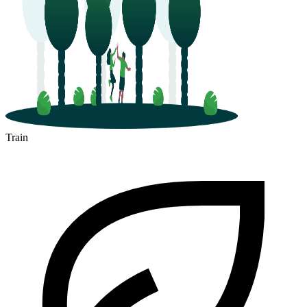
Train