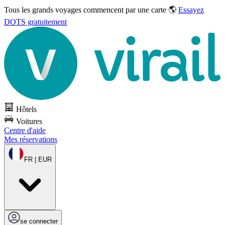
Tous les grands voyages commencent par une carte 🌎
Essayez
DOTS gratuitement
Hôtels
Voitures
Centre d'aide
Mes réservations
FR | EUR
se connecter