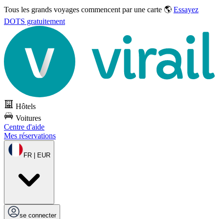
Tous les grands voyages commencent par une carte 🌎
Essayez
DOTS gratuitement
Hôtels
Voitures
Centre d'aide
Mes réservations
FR | EUR
se connecter