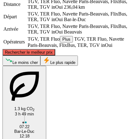
TGV, TER Fluo, Navette Paris-Beauvais, FlixBus,
Distance
TER, TGV inOui
236,04 km
TGV, TER Fluo, Navette Paris-Beauvais, FlixBus,
Départ
TER, TGV inOui
Bar-le-Duc
TGV, TER Fluo, Navette Paris-Beauvais, FlixBus,
Arrivée
TER, TGV inOui
Beauvais
TGV, TER Fluo
TGV, TER Fluo, Navette
Plus
Opérateurs
Paris-Beauvais, FlixBus, TER, TGV inOui
©
CARTO
, ©
OpenStreetMap
contributors
Rechercher le meilleur prix
Le moins cher
Le plus rapide
Beauvais
Bar-le-Duc
1.3 kg CO
2
3 h 49 min
07:22
Bar-Le-Duc
12:18