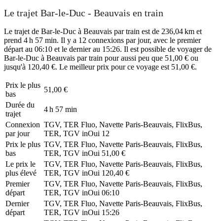
Le trajet Bar-le-Duc - Beauvais en train
Le trajet de Bar-le-Duc à Beauvais par train est de 236,04 km et
prend 4 h 57 min. Il y a 12 connexions par jour, avec le premier
départ au 06:10 et le dernier au 15:26. Il est possible de voyager de
Bar-le-Duc à Beauvais par train pour aussi peu que 51,00 € ou
jusqu'à 120,40 €. Le meilleur prix pour ce voyage est 51,00 €.
Prix ​​le plus
51,00 €
bas
Durée du
4 h 57 min
trajet
Connexion
TGV, TER Fluo, Navette Paris-Beauvais, FlixBus,
par jour
TER, TGV inOui
12
Prix ​​le plus
TGV, TER Fluo, Navette Paris-Beauvais, FlixBus,
bas
TER, TGV inOui
51,00 €
Le prix le
TGV, TER Fluo, Navette Paris-Beauvais, FlixBus,
plus élevé
TER, TGV inOui
120,40 €
Premier
TGV, TER Fluo, Navette Paris-Beauvais, FlixBus,
départ
TER, TGV inOui
06:10
Dernier
TGV, TER Fluo, Navette Paris-Beauvais, FlixBus,
départ
TER, TGV inOui
15:26