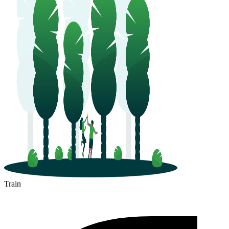
Train