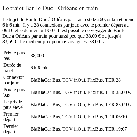
Le trajet Bar-le-Duc - Orléans en train
Le trajet de Bar-le-Duc à Orléans par train est de 260,52 km et prend
6 h 6 min. Il y a 28 connexions par jour, avec le premier départ au
06:10 et le dernier au 19:07. Il est possible de voyager de Bar-le-
Duc à Orléans par train pour aussi peu que 38,00 € ou jusqu'à
83,69 €. Le meilleur prix pour ce voyage est 38,00 €.
Prix ​​le plus
38,00 €
bas
Durée du
6 h 6 min
trajet
Connexion
BlaBlaCar Bus, TGV inOui, FlixBus, TER
28
par jour
Prix ​​le plus
BlaBlaCar Bus, TGV inOui, FlixBus, TER
38,00 €
bas
Le prix le
BlaBlaCar Bus, TGV inOui, FlixBus, TER
83,69 €
plus élevé
Premier
BlaBlaCar Bus, TGV inOui, FlixBus, TER
06:10
départ
Dernier
BlaBlaCar Bus, TGV inOui, FlixBus, TER
19:07
départ