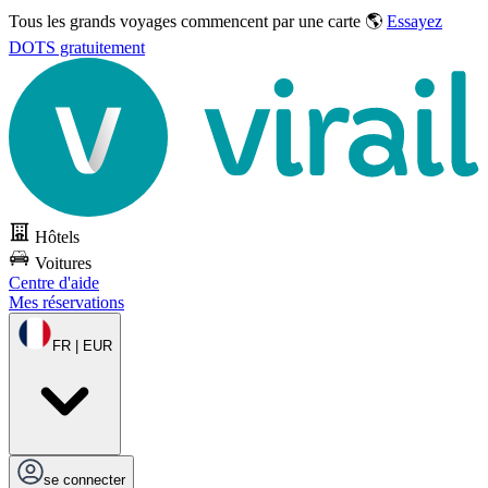
Tous les grands voyages commencent par une carte 🌎
Essayez
DOTS gratuitement
Hôtels
Voitures
Centre d'aide
Mes réservations
FR | EUR
se connecter