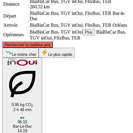
BlaBlaCar Bus, TGV inOui, FlixBus, TER
Distance
260,52 km
BlaBlaCar Bus, TGV inOui, FlixBus, TER
Bar-le-
Départ
Duc
Arrivée
BlaBlaCar Bus, TGV inOui, FlixBus, TER
Orléans
BlaBlaCar Bus, TGV inOui
BlaBlaCar Bus,
Plus
Opérateurs
TGV inOui, FlixBus, TER
©
CARTO
, ©
OpenStreetMap
contributors
Rechercher le meilleur prix
Le moins cher
Le plus rapide
Bar-le-Duc
Orléans
0.95 kg CO
2
2 h 48 min
06:10
Bar-Le-Duc
14:19