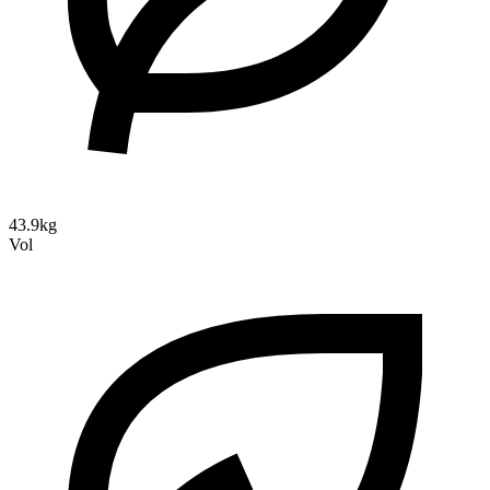
43.9kg
Vol