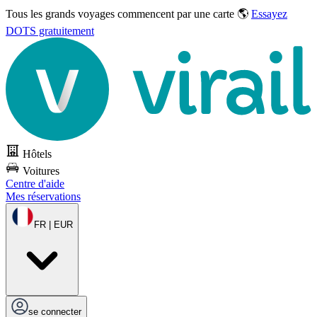
Tous les grands voyages commencent par une carte 🌎
Essayez
DOTS gratuitement
Hôtels
Voitures
Centre d'aide
Mes réservations
FR | EUR
se connecter