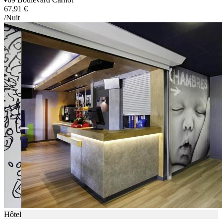
67,91 €
/Nuit
Hôtel