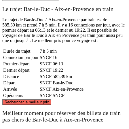
Le trajet Bar-le-Duc - Aix-en-Provence en train
Le trajet de Bar-le-Duc à Aix-en-Provence par train est de
585,39 km et prend 7 h 5 min. Il y a 16 connexions par jour, avec le
premier départ au 06:13 et le dernier au 19:22. Il est possible de
voyager de Bar-le-Duc à Aix-en-Provence par train pour aussi peu
que ou jusqu'à . Le meilleur prix pour ce voyage est .
Durée du trajet
7 h 5 min
Connexion par jour
SNCF
16
Premier départ
SNCF
06:13
Dernier départ
SNCF
19:22
Distance
SNCF
585,39 km
Départ
SNCF
Bar-le-Duc
Arrivée
SNCF
Aix-en-Provence
Opérateurs
SNCF
SNCF
©
CARTO
, ©
OpenStreetMap
contributors
Rechercher le meilleur prix
Bar-le-Duc
Meilleur moment pour réserver des billets de train
pas chers de Bar-le-Duc à Aix-en-Provence