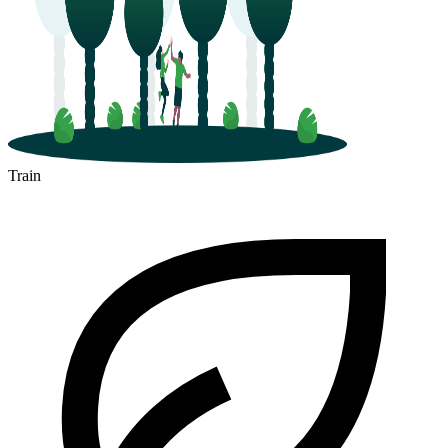
Train