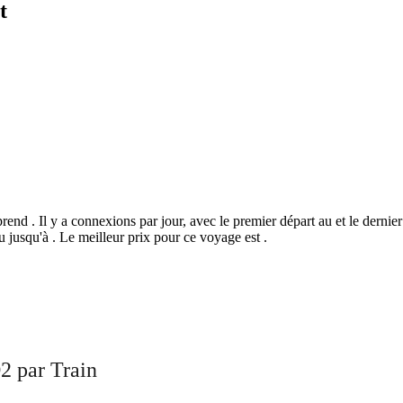
t
end . Il y a connexions par jour, avec le premier départ au et le dernier 
 jusqu'à . Le meilleur prix pour ce voyage est .
©
CARTO
, ©
Ope
2 par Train