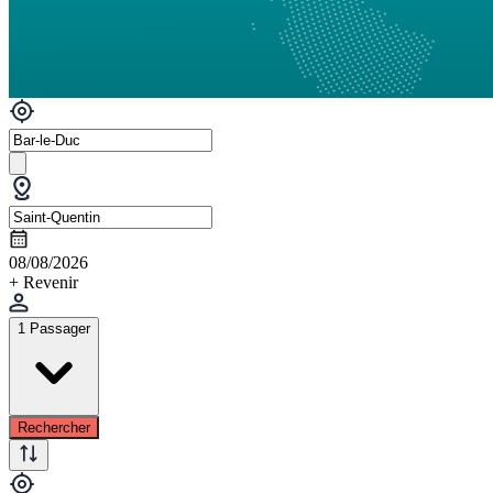
08/08/2026
+ Revenir
1 Passager
Rechercher