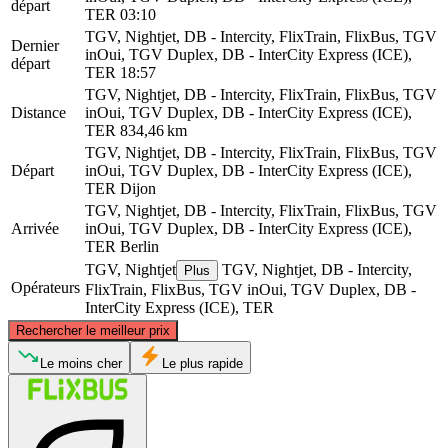
départ
TER
03:10
TGV, Nightjet, DB - Intercity, FlixTrain, FlixBus, TGV
Dernier
inOui, TGV Duplex, DB - InterCity Express (ICE),
départ
TER
18:57
TGV, Nightjet, DB - Intercity, FlixTrain, FlixBus, TGV
Distance
inOui, TGV Duplex, DB - InterCity Express (ICE),
TER
834,46 km
TGV, Nightjet, DB - Intercity, FlixTrain, FlixBus, TGV
Départ
inOui, TGV Duplex, DB - InterCity Express (ICE),
TER
Dijon
TGV, Nightjet, DB - Intercity, FlixTrain, FlixBus, TGV
Arrivée
inOui, TGV Duplex, DB - InterCity Express (ICE),
TER
Berlin
TGV, Nightjet
TGV, Nightjet, DB - Intercity,
Plus
Opérateurs
FlixTrain, FlixBus, TGV inOui, TGV Duplex, DB -
InterCity Express (ICE), TER
©
CARTO
, ©
OpenStreetMap
contributors
Rechercher le meilleur prix
Berlin
Le moins cher
Le plus rapide