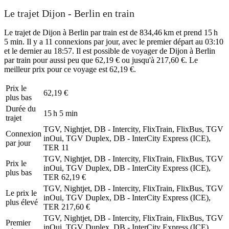
Le trajet Dijon - Berlin en train
Le trajet de Dijon à Berlin par train est de 834,46 km et prend 15 h
5 min. Il y a 11 connexions par jour, avec le premier départ au 03:10
et le dernier au 18:57. Il est possible de voyager de Dijon à Berlin
par train pour aussi peu que 62,19 € ou jusqu'à 217,60 €. Le
meilleur prix pour ce voyage est 62,19 €.
Prix ​​le
62,19 €
plus bas
Durée du
15 h 5 min
trajet
TGV, Nightjet, DB - Intercity, FlixTrain, FlixBus, TGV
Connexion
inOui, TGV Duplex, DB - InterCity Express (ICE),
par jour
TER
11
TGV, Nightjet, DB - Intercity, FlixTrain, FlixBus, TGV
Prix ​​le
inOui, TGV Duplex, DB - InterCity Express (ICE),
plus bas
TER
62,19 €
TGV, Nightjet, DB - Intercity, FlixTrain, FlixBus, TGV
Le prix le
inOui, TGV Duplex, DB - InterCity Express (ICE),
plus élevé
TER
217,60 €
TGV, Nightjet, DB - Intercity, FlixTrain, FlixBus, TGV
Premier
inOui, TGV Duplex, DB - InterCity Express (ICE),