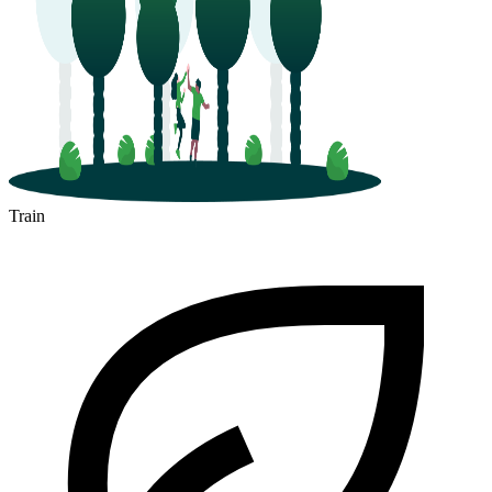
Train