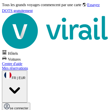
Tous les grands voyages commencent par une carte 🌎
Essayez
DOTS gratuitement
Hôtels
Voitures
Centre d'aide
Mes réservations
FR | EUR
se connecter