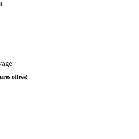
t
oyage
ures offres!