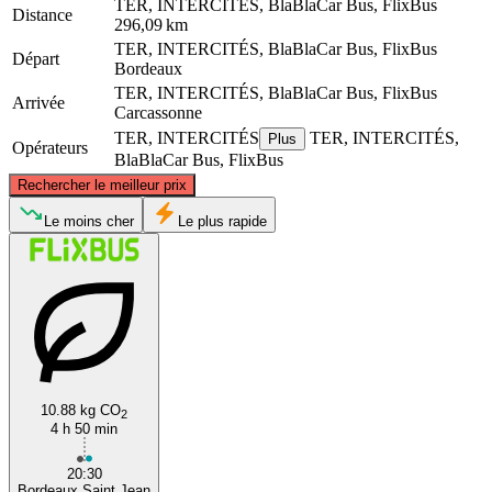
TER, INTERCITÉS, BlaBlaCar Bus, FlixBus
Distance
296,09 km
TER, INTERCITÉS, BlaBlaCar Bus, FlixBus
Départ
Bordeaux
TER, INTERCITÉS, BlaBlaCar Bus, FlixBus
Arrivée
Carcassonne
TER, INTERCITÉS
TER, INTERCITÉS,
Plus
Opérateurs
BlaBlaCar Bus, FlixBus
©
CARTO
, ©
OpenStreetMap
contributors
Rechercher le meilleur prix
Bordeaux
Le moins cher
Le plus rapide
10.88 kg CO
2
4 h 50 min
Carcassonne
20:30
Bordeaux Saint Jean