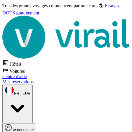
Tous les grands voyages commencent par une carte 🌎
Essayez
DOTS gratuitement
Hôtels
Voitures
Centre d'aide
Mes réservations
FR | EUR
se connecter