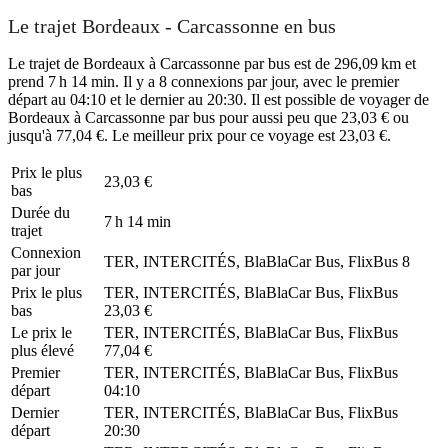
Le trajet Bordeaux - Carcassonne en bus
Le trajet de Bordeaux à Carcassonne par bus est de 296,09 km et
prend 7 h 14 min. Il y a 8 connexions par jour, avec le premier
départ au 04:10 et le dernier au 20:30. Il est possible de voyager de
Bordeaux à Carcassonne par bus pour aussi peu que 23,03 € ou
jusqu'à 77,04 €. Le meilleur prix pour ce voyage est 23,03 €.
Prix ​​le plus
23,03 €
bas
Durée du
7 h 14 min
trajet
Connexion
TER, INTERCITÉS, BlaBlaCar Bus, FlixBus
8
par jour
Prix ​​le plus
TER, INTERCITÉS, BlaBlaCar Bus, FlixBus
bas
23,03 €
Le prix le
TER, INTERCITÉS, BlaBlaCar Bus, FlixBus
plus élevé
77,04 €
Premier
TER, INTERCITÉS, BlaBlaCar Bus, FlixBus
départ
04:10
Dernier
TER, INTERCITÉS, BlaBlaCar Bus, FlixBus
départ
20:30