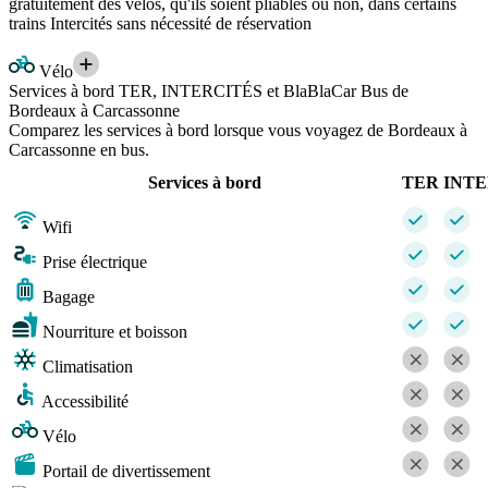
gratuitement des vélos, qu'ils soient pliables ou non, dans certains
trains Intercités sans nécessité de réservation
Vélo
Services à bord TER, INTERCITÉS et BlaBlaCar Bus de
Bordeaux à Carcassonne
Comparez les services à bord lorsque vous voyagez de Bordeaux à
Carcassonne en bus.
Services à bord
TER
INTE
Wifi
Prise électrique
Bagage
Nourriture et boisson
Climatisation
Accessibilité
Vélo
Portail de divertissement