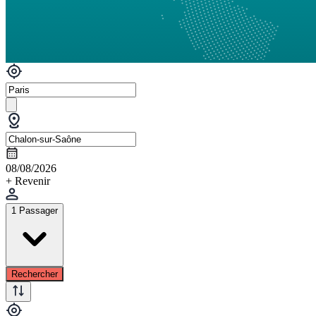
08/08/2026
+ Revenir
1 Passager
Rechercher