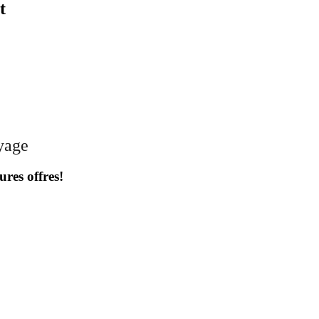
t
oyage
ures offres!