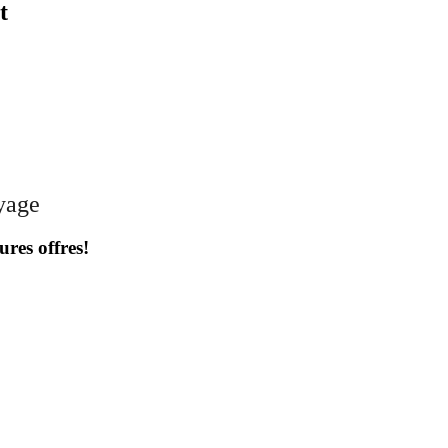
t
oyage
ures offres!