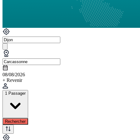
08/08/2026
+ Revenir
1 Passager
Rechercher