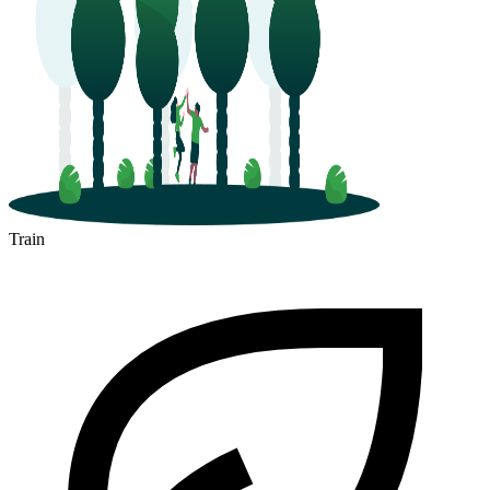
Train