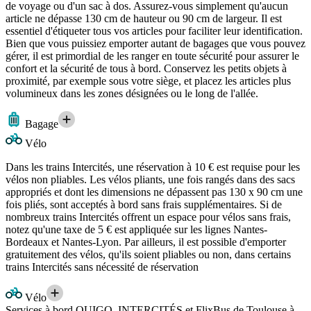
de voyage ou d'un sac à dos. Assurez-vous simplement qu'aucun
article ne dépasse 130 cm de hauteur ou 90 cm de largeur. Il est
essentiel d'étiqueter tous vos articles pour faciliter leur identification.
Bien que vous puissiez emporter autant de bagages que vous pouvez
gérer, il est primordial de les ranger en toute sécurité pour assurer le
confort et la sécurité de tous à bord. Conservez les petits objets à
proximité, par exemple sous votre siège, et placez les articles plus
volumineux dans les zones désignées ou le long de l'allée.
Bagage
Vélo
Dans les trains Intercités, une réservation à 10 € est requise pour les
vélos non pliables. Les vélos pliants, une fois rangés dans des sacs
appropriés et dont les dimensions ne dépassent pas 130 x 90 cm une
fois pliés, sont acceptés à bord sans frais supplémentaires. Si de
nombreux trains Intercités offrent un espace pour vélos sans frais,
notez qu'une taxe de 5 € est appliquée sur les lignes Nantes-
Bordeaux et Nantes-Lyon. Par ailleurs, il est possible d'emporter
gratuitement des vélos, qu'ils soient pliables ou non, dans certains
trains Intercités sans nécessité de réservation
Vélo
Services à bord OUIGO, INTERCITÉS et FlixBus de Toulouse à