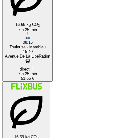
16.69 kg CO
2
7 h 25 min
08:15
Toulouse - Matabiau
15:40
Avenue De La LibéRation
direct
7 h 25 min
51,66 €
16.69 kg CO
2