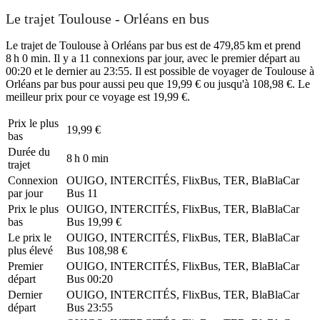
Le trajet Toulouse - Orléans en bus
Le trajet de Toulouse à Orléans par bus est de 479,85 km et prend
8 h 0 min. Il y a 11 connexions par jour, avec le premier départ au
00:20 et le dernier au 23:55. Il est possible de voyager de Toulouse à
Orléans par bus pour aussi peu que 19,99 € ou jusqu'à 108,98 €. Le
meilleur prix pour ce voyage est 19,99 €.
Prix ​​le plus
19,99 €
bas
Durée du
8 h 0 min
trajet
Connexion
OUIGO, INTERCITÉS, FlixBus, TER, BlaBlaCar
par jour
Bus
11
Prix ​​le plus
OUIGO, INTERCITÉS, FlixBus, TER, BlaBlaCar
bas
Bus
19,99 €
Le prix le
OUIGO, INTERCITÉS, FlixBus, TER, BlaBlaCar
plus élevé
Bus
108,98 €
Premier
OUIGO, INTERCITÉS, FlixBus, TER, BlaBlaCar
départ
Bus
00:20
Dernier
OUIGO, INTERCITÉS, FlixBus, TER, BlaBlaCar
départ
Bus
23:55