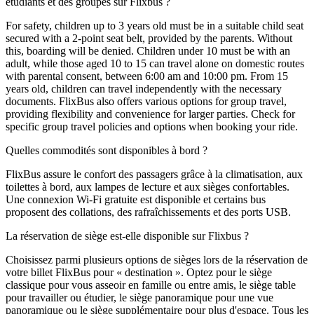
étudiants et des groupes sur Flixbus ?
For safety, children up to 3 years old must be in a suitable child seat
secured with a 2-point seat belt, provided by the parents. Without
this, boarding will be denied. Children under 10 must be with an
adult, while those aged 10 to 15 can travel alone on domestic routes
with parental consent, between 6:00 am and 10:00 pm. From 15
years old, children can travel independently with the necessary
documents. FlixBus also offers various options for group travel,
providing flexibility and convenience for larger parties. Check for
specific group travel policies and options when booking your ride.
Quelles commodités sont disponibles à bord ?
FlixBus assure le confort des passagers grâce à la climatisation, aux
toilettes à bord, aux lampes de lecture et aux sièges confortables.
Une connexion Wi-Fi gratuite est disponible et certains bus
proposent des collations, des rafraîchissements et des ports USB.
La réservation de siège est-elle disponible sur Flixbus ?
Choisissez parmi plusieurs options de sièges lors de la réservation de
votre billet FlixBus pour « destination ». Optez pour le siège
classique pour vous asseoir en famille ou entre amis, le siège table
pour travailler ou étudier, le siège panoramique pour une vue
panoramique ou le siège supplémentaire pour plus d'espace. Tous les