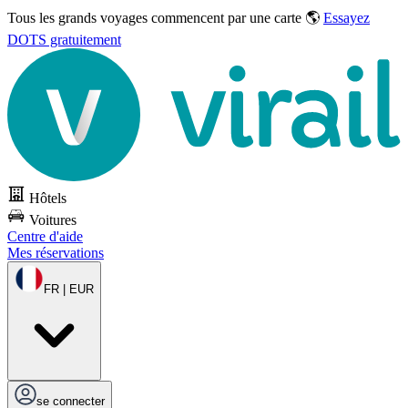
Tous les grands voyages commencent par une carte 🌎
Essayez
DOTS gratuitement
Hôtels
Voitures
Centre d'aide
Mes réservations
FR | EUR
se connecter