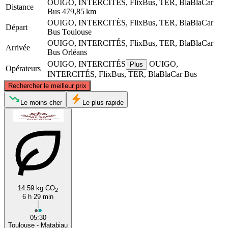
OUIGO, INTERCITÉS, FlixBus, TER, BlaBlaCar
Distance
Bus
479,85 km
OUIGO, INTERCITÉS, FlixBus, TER, BlaBlaCar
Départ
Bus
Toulouse
OUIGO, INTERCITÉS, FlixBus, TER, BlaBlaCar
Arrivée
Bus
Orléans
OUIGO, INTERCITÉS
OUIGO,
Plus
Opérateurs
INTERCITÉS, FlixBus, TER, BlaBlaCar Bus
©
CARTO
, ©
OpenStreetMap
contributors
Rechercher le meilleur prix
Orléans
Le moins cher
Le plus rapide
14.59 kg CO
2
6 h 29 min
Toulouse
05:30
Toulouse - Matabiau