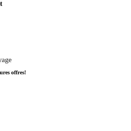
t
oyage
ures offres!