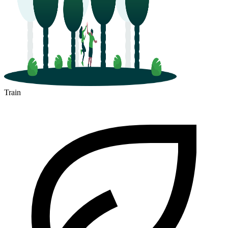
Train