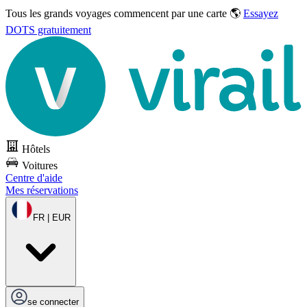
Tous les grands voyages commencent par une carte 🌎
Essayez
DOTS gratuitement
Hôtels
Voitures
Centre d'aide
Mes réservations
FR | EUR
se connecter