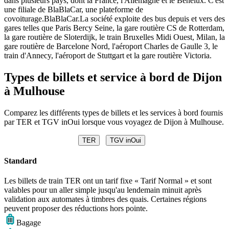
dans plusieurs pays, dont la France, l'Allemagne et le Benelux. C'est
une filiale de BlaBlaCar, une plateforme de
covoiturage.BlaBlaCar.La société exploite des bus depuis et vers des
gares telles que Paris Bercy Seine, la gare routière CS de Rotterdam,
la gare routière de Sloterdijk, le train Bruxelles Midi Ouest, Milan, la
gare routière de Barcelone Nord, l'aéroport Charles de Gaulle 3, le
train d'Annecy, l'aéroport de Stuttgart et la gare routière Victoria.
Types de billets et service à bord de Dijon
à Mulhouse
Comparez les différents types de billets et les services à bord fournis
par TER et TGV inOui lorsque vous voyagez de Dijon à Mulhouse.
TER
TGV inOui
Standard
Les billets de train TER ont un tarif fixe « Tarif Normal » et sont
valables pour un aller simple jusqu'au lendemain minuit après
validation aux automates à timbres des quais. Certaines régions
peuvent proposer des réductions hors pointe.
Bagage