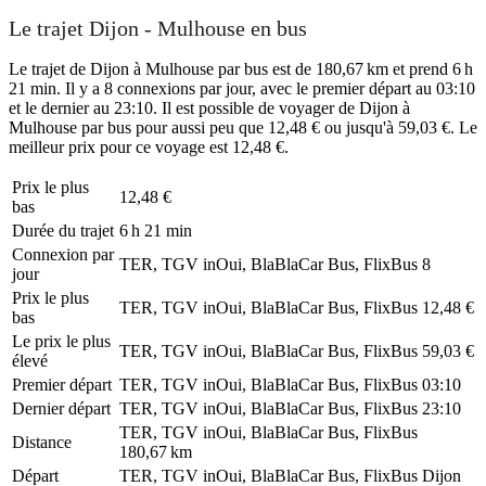
Le trajet Dijon - Mulhouse en bus
Le trajet de Dijon à Mulhouse par bus est de 180,67 km et prend 6 h
21 min. Il y a 8 connexions par jour, avec le premier départ au 03:10
et le dernier au 23:10. Il est possible de voyager de Dijon à
Mulhouse par bus pour aussi peu que 12,48 € ou jusqu'à 59,03 €. Le
meilleur prix pour ce voyage est 12,48 €.
Prix ​​le plus
12,48 €
bas
Durée du trajet
6 h 21 min
Connexion par
TER, TGV inOui, BlaBlaCar Bus, FlixBus
8
jour
Prix ​​le plus
TER, TGV inOui, BlaBlaCar Bus, FlixBus
12,48 €
bas
Le prix le plus
TER, TGV inOui, BlaBlaCar Bus, FlixBus
59,03 €
élevé
Premier départ
TER, TGV inOui, BlaBlaCar Bus, FlixBus
03:10
Dernier départ
TER, TGV inOui, BlaBlaCar Bus, FlixBus
23:10
TER, TGV inOui, BlaBlaCar Bus, FlixBus
Distance
180,67 km
Départ
TER, TGV inOui, BlaBlaCar Bus, FlixBus
Dijon