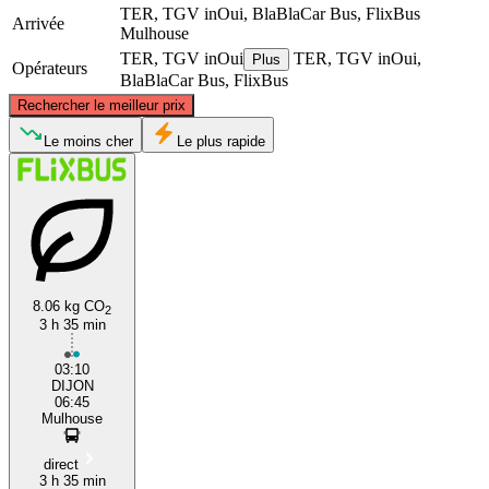
TER, TGV inOui, BlaBlaCar Bus, FlixBus
Arrivée
Mulhouse
TER, TGV inOui
TER, TGV inOui,
Plus
Opérateurs
BlaBlaCar Bus, FlixBus
©
CARTO
, ©
OpenStreetMap
contributors
Rechercher le meilleur prix
Le moins cher
Le plus rapide
Mulhouse
Dijon
8.06 kg CO
2
3 h 35 min
03:10
DIJON
06:45
Mulhouse
direct
3 h 35 min