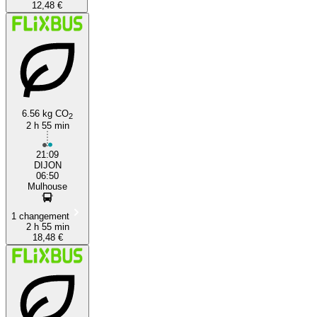
12,48 €
6.56 kg CO
2
2 h 55 min
21:09
DIJON
06:50
Mulhouse
1 changement
2 h 55 min
18,48 €