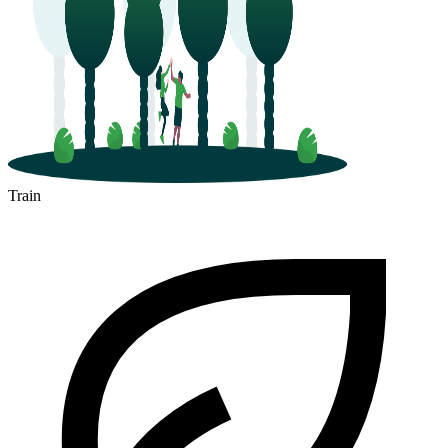
Train