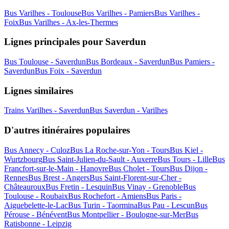
Bus Varilhes - Toulouse
Bus Varilhes - Pamiers
Bus Varilhes -
Foix
Bus Varilhes - Ax-les-Thermes
Lignes principales pour Saverdun
Bus Toulouse - Saverdun
Bus Bordeaux - Saverdun
Bus Pamiers -
Saverdun
Bus Foix - Saverdun
Lignes similaires
Trains Varilhes - Saverdun
Bus Saverdun - Varilhes
D'autres itinéraires populaires
Bus Annecy - Culoz
Bus La Roche-sur-Yon - Tours
Bus Kiel -
Wurtzbourg
Bus Saint-Julien-du-Sault - Auxerre
Bus Tours - Lille
Bus
Francfort-sur-le-Main - Hanovre
Bus Cholet - Tours
Bus Dijon -
Rennes
Bus Brest - Angers
Bus Saint-Florent-sur-Cher -
Châteauroux
Bus Fretin - Lesquin
Bus Vinay - Grenoble
Bus
Toulouse - Roubaix
Bus Rochefort - Amiens
Bus Paris -
Aiguebelette-le-Lac
Bus Turin - Taormina
Bus Pau - Lescun
Bus
Pérouse - Bénévent
Bus Montpellier - Boulogne-sur-Mer
Bus
Ratisbonne - Leipzig