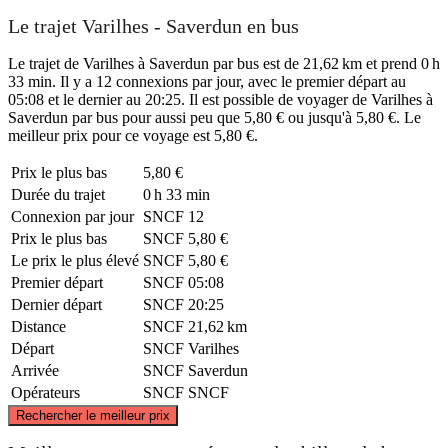
Le trajet Varilhes - Saverdun en bus
Le trajet de Varilhes à Saverdun par bus est de 21,62 km et prend 0 h
33 min. Il y a 12 connexions par jour, avec le premier départ au
05:08 et le dernier au 20:25. Il est possible de voyager de Varilhes à
Saverdun par bus pour aussi peu que 5,80 € ou jusqu'à 5,80 €. Le
meilleur prix pour ce voyage est 5,80 €.
Prix ​​le plus bas
5,80 €
Durée du trajet
0 h 33 min
Connexion par jour
SNCF
12
Prix ​​le plus bas
SNCF
5,80 €
Le prix le plus élevé
SNCF
5,80 €
Premier départ
SNCF
05:08
Dernier départ
SNCF
20:25
Distance
SNCF
21,62 km
Départ
SNCF
Varilhes
Arrivée
SNCF
Saverdun
Opérateurs
SNCF
SNCF
©
CARTO
, ©
OpenStreetMap
contributors
Rechercher le meilleur prix
Saverdun