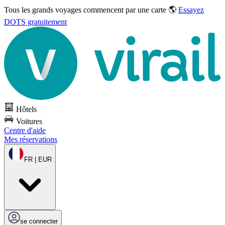
Tous les grands voyages commencent par une carte 🌎
Essayez
DOTS gratuitement
Hôtels
Voitures
Centre d'aide
Mes réservations
FR | EUR
se connecter