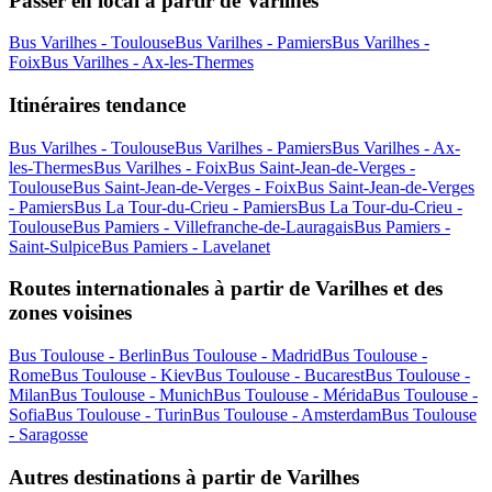
Passer en local à partir de Varilhes
Bus Varilhes - Toulouse
Bus Varilhes - Pamiers
Bus Varilhes -
Foix
Bus Varilhes - Ax-les-Thermes
Itinéraires tendance
Bus Varilhes - Toulouse
Bus Varilhes - Pamiers
Bus Varilhes - Ax-
les-Thermes
Bus Varilhes - Foix
Bus Saint-Jean-de-Verges -
Toulouse
Bus Saint-Jean-de-Verges - Foix
Bus Saint-Jean-de-Verges
- Pamiers
Bus La Tour-du-Crieu - Pamiers
Bus La Tour-du-Crieu -
Toulouse
Bus Pamiers - Villefranche-de-Lauragais
Bus Pamiers -
Saint-Sulpice
Bus Pamiers - Lavelanet
Routes internationales à partir de Varilhes et des
zones voisines
Bus Toulouse - Berlin
Bus Toulouse - Madrid
Bus Toulouse -
Rome
Bus Toulouse - Kiev
Bus Toulouse - Bucarest
Bus Toulouse -
Milan
Bus Toulouse - Munich
Bus Toulouse - Mérida
Bus Toulouse -
Sofia
Bus Toulouse - Turin
Bus Toulouse - Amsterdam
Bus Toulouse
- Saragosse
Autres destinations à partir de Varilhes