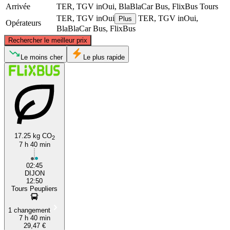
Arrivée
TER, TGV inOui, BlaBlaCar Bus, FlixBus
Tours
TER, TGV inOui
TER, TGV inOui,
Plus
Opérateurs
BlaBlaCar Bus, FlixBus
©
CARTO
, ©
OpenStreetMap
contributors
Rechercher le meilleur prix
Le moins cher
Le plus rapide
Tours
Dijon
17.25 kg CO
2
7 h 40 min
02:45
DIJON
12:50
Tours Peupliers
1 changement
7 h 40 min
29,47 €