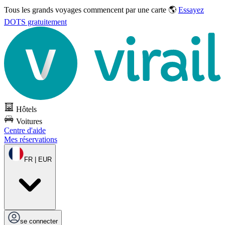
Tous les grands voyages commencent par une carte 🌎
Essayez
DOTS gratuitement
Hôtels
Voitures
Centre d'aide
Mes réservations
FR | EUR
se connecter