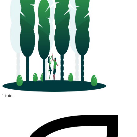
Train