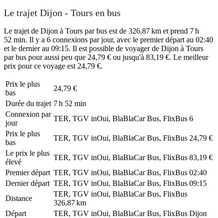
Le trajet Dijon - Tours en bus
Le trajet de Dijon à Tours par bus est de 326,87 km et prend 7 h
52 min. Il y a 6 connexions par jour, avec le premier départ au 02:40
et le dernier au 09:15. Il est possible de voyager de Dijon à Tours
par bus pour aussi peu que 24,79 € ou jusqu'à 83,19 €. Le meilleur
prix pour ce voyage est 24,79 €.
Prix ​​le plus
24,79 €
bas
Durée du trajet
7 h 52 min
Connexion par
TER, TGV inOui, BlaBlaCar Bus, FlixBus
6
jour
Prix ​​le plus
TER, TGV inOui, BlaBlaCar Bus, FlixBus
24,79 €
bas
Le prix le plus
TER, TGV inOui, BlaBlaCar Bus, FlixBus
83,19 €
élevé
Premier départ
TER, TGV inOui, BlaBlaCar Bus, FlixBus
02:40
Dernier départ
TER, TGV inOui, BlaBlaCar Bus, FlixBus
09:15
TER, TGV inOui, BlaBlaCar Bus, FlixBus
Distance
326,87 km
Départ
TER, TGV inOui, BlaBlaCar Bus, FlixBus
Dijon