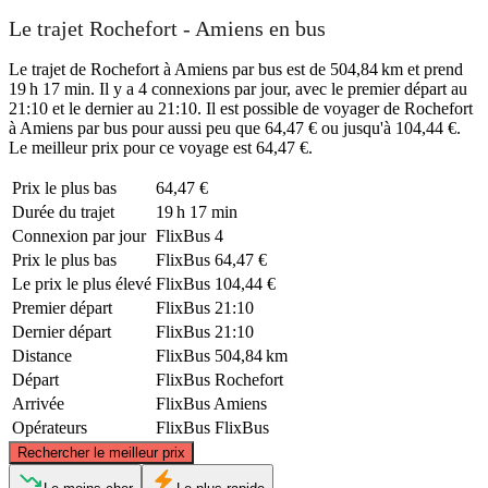
Le trajet Rochefort - Amiens en bus
Le trajet de Rochefort à Amiens par bus est de 504,84 km et prend
19 h 17 min. Il y a 4 connexions par jour, avec le premier départ au
21:10 et le dernier au 21:10. Il est possible de voyager de Rochefort
à Amiens par bus pour aussi peu que 64,47 € ou jusqu'à 104,44 €.
Le meilleur prix pour ce voyage est 64,47 €.
Prix ​​le plus bas
64,47 €
Durée du trajet
19 h 17 min
Connexion par jour
FlixBus
4
Prix ​​le plus bas
FlixBus
64,47 €
Le prix le plus élevé
FlixBus
104,44 €
Premier départ
FlixBus
21:10
Dernier départ
FlixBus
21:10
Distance
FlixBus
504,84 km
Départ
FlixBus
Rochefort
Arrivée
FlixBus
Amiens
Opérateurs
FlixBus
FlixBus
©
CARTO
, ©
OpenStreetMap
contributors
Rechercher le meilleur prix
Amiens