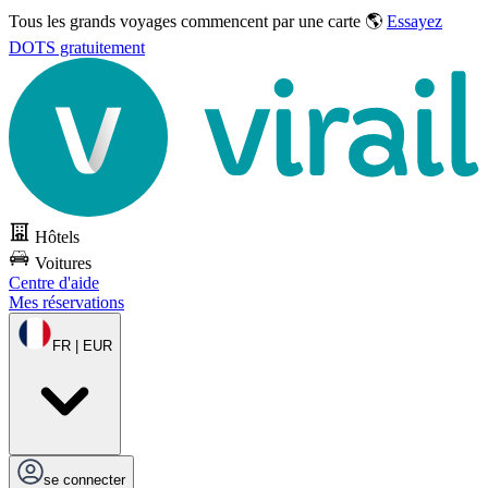
Tous les grands voyages commencent par une carte 🌎
Essayez
DOTS gratuitement
Hôtels
Voitures
Centre d'aide
Mes réservations
FR | EUR
se connecter