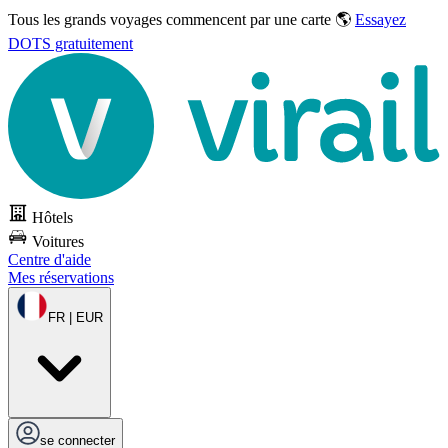
Tous les grands voyages commencent par une carte 🌎
Essayez
DOTS gratuitement
Hôtels
Voitures
Centre d'aide
Mes réservations
FR | EUR
se connecter