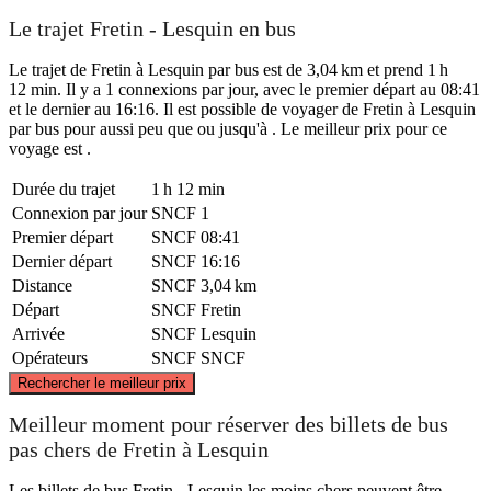
Le trajet Fretin - Lesquin en bus
Le trajet de Fretin à Lesquin par bus est de 3,04 km et prend 1 h
12 min. Il y a 1 connexions par jour, avec le premier départ au 08:41
et le dernier au 16:16. Il est possible de voyager de Fretin à Lesquin
par bus pour aussi peu que ou jusqu'à . Le meilleur prix pour ce
voyage est .
Durée du trajet
1 h 12 min
Connexion par jour
SNCF
1
Premier départ
SNCF
08:41
Dernier départ
SNCF
16:16
Distance
SNCF
3,04 km
Départ
SNCF
Fretin
Arrivée
SNCF
Lesquin
Opérateurs
SNCF
SNCF
©
CARTO
, ©
OpenStreetMap
contributors
Rechercher le meilleur prix
Lesquin
Meilleur moment pour réserver des billets de bus
pas chers de Fretin à Lesquin
Les billets de bus Fretin - Lesquin les moins chers peuvent être