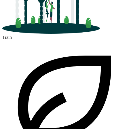
Train