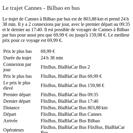
Le trajet Cannes - Bilbao en bus
Le trajet de Cannes à Bilbao par bus est de 803,88 km et prend 24 h
38 min. Il y a 2 connexions par jour, avec le premier départ au 09:35
et le dernier au 17:40. Il est possible de voyager de Cannes à Bilbao
par bus pour aussi peu que 69,99 € ou jusqu'à 159,98 €. Le meilleur
prix pour ce voyage est 69,99 €.
Prix ​​le plus bas
69,99 €
Durée du trajet
24 h 38 min
Connexion par
FlixBus, BlaBlaCar Bus
2
jour
Prix ​​le plus bas
FlixBus, BlaBlaCar Bus
69,99 €
Le prix le plus
FlixBus, BlaBlaCar Bus
159,98 €
élevé
Premier départ
FlixBus, BlaBlaCar Bus
09:35
Dernier départ
FlixBus, BlaBlaCar Bus
17:40
Distance
FlixBus, BlaBlaCar Bus
803,88 km
Départ
FlixBus, BlaBlaCar Bus
Cannes
Arrivée
FlixBus, BlaBlaCar Bus
Bilbao
FlixBus, BlaBlaCar Bus
FlixBus, BlaBlaCar
Opérateurs
Bus