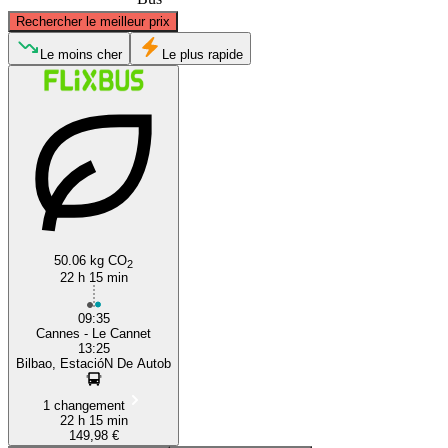
©
CARTO
, ©
OpenStreetMap
contributors
Rechercher le meilleur prix
Le moins cher
Le plus rapide
Cannes
Bilbao
50.06 kg CO
2
22 h 15 min
09:35
Cannes - Le Cannet
13:25
Bilbao, EstacióN De Autob
1 changement
22 h 15 min
149,98 €