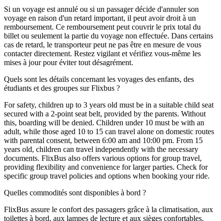
Si un voyage est annulé ou si un passager décide d'annuler son
voyage en raison d'un retard important, il peut avoir droit à un
remboursement. Ce remboursement peut couvrir le prix total du
billet ou seulement la partie du voyage non effectuée. Dans certains
cas de retard, le transporteur peut ne pas être en mesure de vous
contacter directement. Restez vigilant et vérifiez vous-même les
mises à jour pour éviter tout désagrément.
Quels sont les détails concernant les voyages des enfants, des
étudiants et des groupes sur Flixbus ?
For safety, children up to 3 years old must be in a suitable child seat
secured with a 2-point seat belt, provided by the parents. Without
this, boarding will be denied. Children under 10 must be with an
adult, while those aged 10 to 15 can travel alone on domestic routes
with parental consent, between 6:00 am and 10:00 pm. From 15
years old, children can travel independently with the necessary
documents. FlixBus also offers various options for group travel,
providing flexibility and convenience for larger parties. Check for
specific group travel policies and options when booking your ride.
Quelles commodités sont disponibles à bord ?
FlixBus assure le confort des passagers grâce à la climatisation, aux
toilettes à bord, aux lampes de lecture et aux sièges confortables.