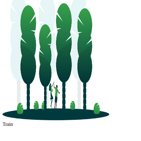
Train