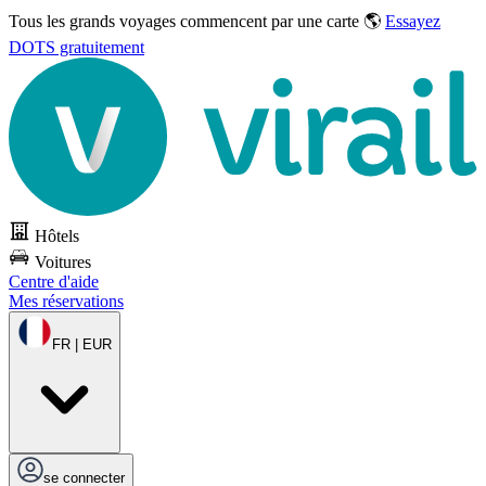
Tous les grands voyages commencent par une carte 🌎
Essayez
DOTS gratuitement
Hôtels
Voitures
Centre d'aide
Mes réservations
FR | EUR
se connecter