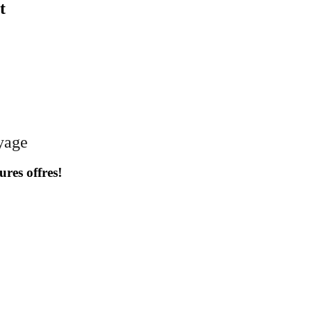
t
oyage
ures offres!