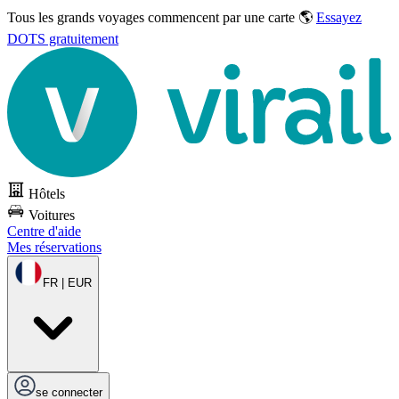
Tous les grands voyages commencent par une carte 🌎
Essayez
DOTS gratuitement
Hôtels
Voitures
Centre d'aide
Mes réservations
FR | EUR
se connecter