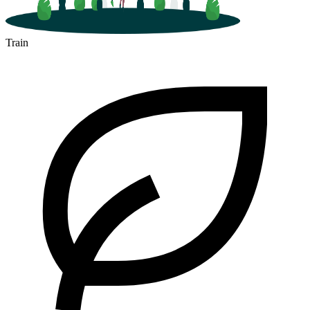
Train