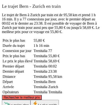
Le trajet Bern - Zurich en train
Le trajet de Bern à Zurich par train est de 95,58 km et prend 1 h
16 min. Il y a 77 connexions par jour, avec le premier départ au
00:02 et le dernier au 23:38. Il est possible de voyager de Bern à
Zurich par train pour aussi peu que 55,80 € ou jusqu'à 58,69 €. Le
meilleur prix pour ce voyage est 55,80 €.
Prix ​​le plus bas
55,80 €
Durée du trajet
1 h 16 min
Connexion par jour
Trenitalia
77
Prix ​​le plus bas
Trenitalia
55,80 €
Le prix le plus élevé
Trenitalia
58,69 €
Premier départ
Trenitalia
00:02
Dernier départ
Trenitalia
23:38
Distance
Trenitalia
95,58 km
Départ
Trenitalia
Bern
Arrivée
Trenitalia
Zurich
Opérateurs
Trenitalia
Trenitalia
©
CARTO
, ©
OpenStreetMap
contributors
Rechercher le meilleur prix