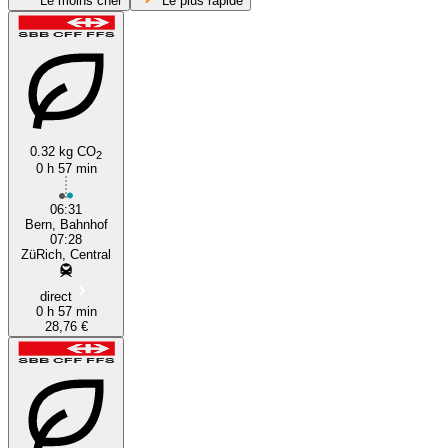
Le moins cher
Le plus rapide
Zurich
0.32 kg CO
2
0 h 57 min
Bern
06:31
Bern, Bahnhof
07:28
ZüRich, Central
direct
0 h 57 min
28,76 €