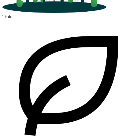
Train