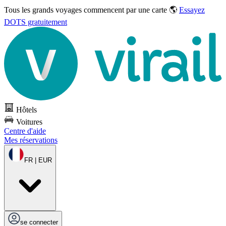
Tous les grands voyages commencent par une carte 🌎
Essayez
DOTS gratuitement
Hôtels
Voitures
Centre d'aide
Mes réservations
FR | EUR
se connecter