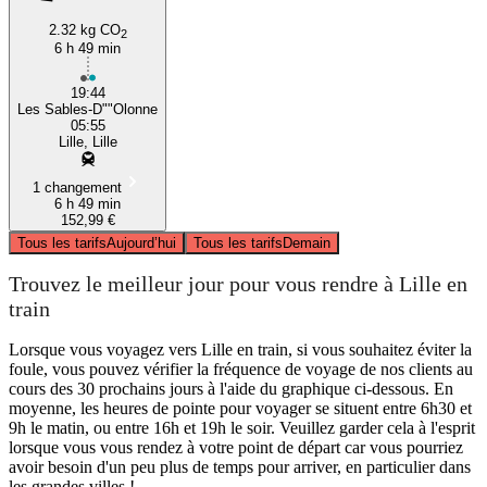
2.32 kg CO
2
6 h 49 min
19:44
Les Sables-D""Olonne
05:55
Lille, Lille
1 changement
6 h 49 min
152,99 €
Tous les tarifs
Aujourd’hui
Tous les tarifs
Demain
Trouvez le meilleur jour pour vous rendre à Lille en
train
Lorsque vous voyagez vers Lille en train, si vous souhaitez éviter la
foule, vous pouvez vérifier la fréquence de voyage de nos clients au
cours des 30 prochains jours à l'aide du graphique ci-dessous. En
moyenne, les heures de pointe pour voyager se situent entre 6h30 et
9h le matin, ou entre 16h et 19h le soir. Veuillez garder cela à l'esprit
lorsque vous vous rendez à votre point de départ car vous pourriez
avoir besoin d'un peu plus de temps pour arriver, en particulier dans
les grandes villes !