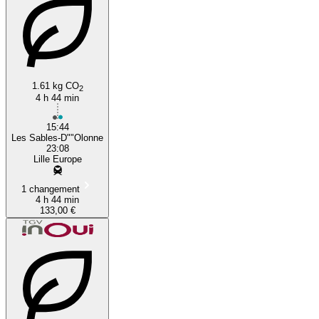
1.61 kg CO
2
4 h 44 min
15:44
Les Sables-D""Olonne
23:08
Lille Europe
1 changement
4 h 44 min
133,00 €