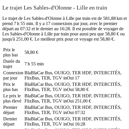
Le trajet Les Sables-d'Olonne - Lille en train
Le trajet de Les Sables-d'Olonne à Lille par train est de 581,88 km et
prend 7 h 55 min. Il y a 17 connexions par jour, avec le premier
départ au 07:32 et le dernier au 16:28. Il est possible de voyager de
Les Sables-d'Olonne à Lille par train pour aussi peu que 58,80 € ou
jusqu'à 251,00 €. Le meilleur prix pour ce voyage est 58,80 €.
Prix ​​le
58,80 €
plus bas
Durée du
7 h 55 min
trajet
Connexion
BlaBlaCar Bus, OUIGO, TER HDF, INTERCITÉS,
par jour
FlixBus, TER, TGV inOui
17
Prix ​​le
BlaBlaCar Bus, OUIGO, TER HDF, INTERCITÉS,
plus bas
FlixBus, TER, TGV inOui
58,80 €
Le prix le
BlaBlaCar Bus, OUIGO, TER HDF, INTERCITÉS,
plus élevé
FlixBus, TER, TGV inOui
251,00 €
Premier
BlaBlaCar Bus, OUIGO, TER HDF, INTERCITÉS,
départ
FlixBus, TER, TGV inOui
07:32
Dernier
BlaBlaCar Bus, OUIGO, TER HDF, INTERCITÉS,
départ
FlixBus, TER, TGV inOui
16:28