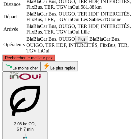
BlaBlaCar Bus, OUIGO, TER HDF, INTERCITÉS,
Distance
FlixBus, TER, TGV inOui
581,88 km
BlaBlaCar Bus, OUIGO, TER HDF, INTERCITÉS,
Départ
FlixBus, TER, TGV inOui
Les Sables-d'Olonne
BlaBlaCar Bus, OUIGO, TER HDF, INTERCITÉS,
Arrivée
FlixBus, TER, TGV inOui
Lille
BlaBlaCar Bus, OUIGO
BlaBlaCar Bus,
Plus
Opérateurs
OUIGO, TER HDF, INTERCITÉS, FlixBus, TER,
TGV inOui
©
CARTO
, ©
OpenStreetMap
contributors
Rechercher le meilleur prix
Lille
Le moins cher
Le plus rapide
2.08 kg CO
2
Les Sables-d'Olonne
6 h 7 min