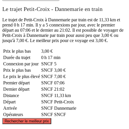
Le trajet Petit-Croix - Dannemarie en train
Le trajet de Petit-Croix à Dannemarie par train est de 11,33 km et
prend 0 h 17 min. Il y a 5 connexions par jour, avec le premier
départ au 07:06 et le dernier au 21:02. Il est possible de voyager de
Petit-Croix à Dannemarie par train pour aussi peu que 3,00 € ou
jusqu'à 7,00 €. Le meilleur prix pour ce voyage est 3,00 €.
Prix ​​le plus bas
3,00 €
Durée du trajet
0 h 17 min
Connexion par jour
SNCF
5
Prix ​​le plus bas
SNCF
3,00 €
Le prix le plus élevé
SNCF
7,00 €
Premier départ
SNCF
07:06
Dernier départ
SNCF
21:02
Distance
SNCF
11,33 km
Départ
SNCF
Petit-Croix
Arrivée
SNCF
Dannemarie
Opérateurs
SNCF
SNCF
©
CARTO
, ©
OpenStreetMap
contributors
Rechercher le meilleur prix