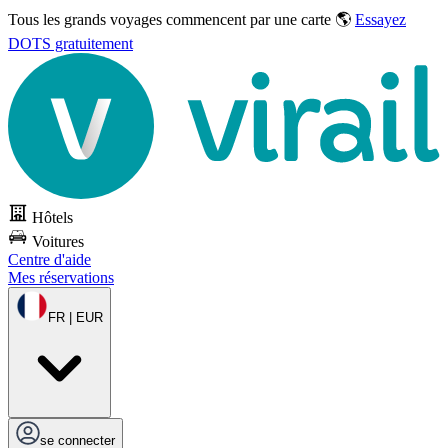
Tous les grands voyages commencent par une carte 🌎
Essayez
DOTS gratuitement
Hôtels
Voitures
Centre d'aide
Mes réservations
FR | EUR
se connecter