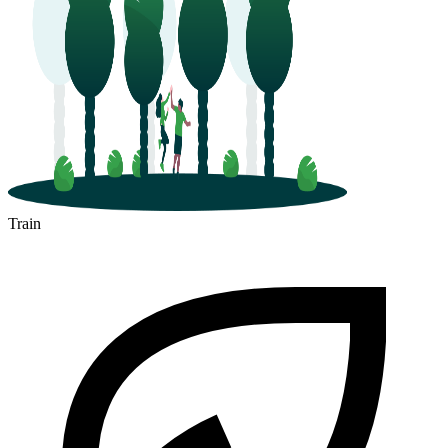
Train