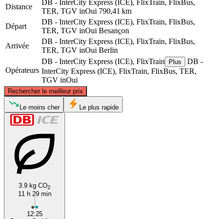
DB - InterCity Express (ICE), FlixTrain, FlixBus,
Distance
TER, TGV inOui
790,41 km
DB - InterCity Express (ICE), FlixTrain, FlixBus,
Départ
TER, TGV inOui
Besançon
DB - InterCity Express (ICE), FlixTrain, FlixBus,
Arrivée
TER, TGV inOui
Berlin
DB - InterCity Express (ICE), FlixTrain
DB -
Plus
Opérateurs
InterCity Express (ICE), FlixTrain, FlixBus, TER,
TGV inOui
©
CARTO
, ©
OpenStreetMap
contributors
Rechercher le meilleur prix
Berlin
Le moins cher
Le plus rapide
3.9 kg CO
2
11 h 29 min
Besançon
12:25