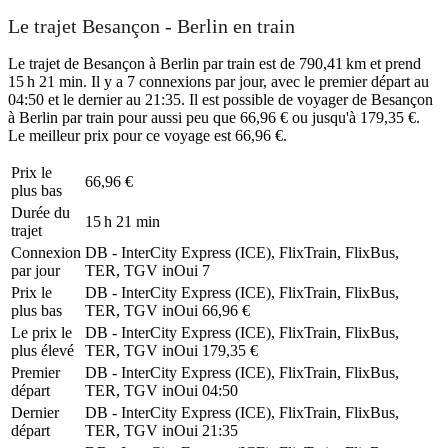
Le trajet Besançon - Berlin en train
Le trajet de Besançon à Berlin par train est de 790,41 km et prend
15 h 21 min. Il y a 7 connexions par jour, avec le premier départ au
04:50 et le dernier au 21:35. Il est possible de voyager de Besançon
à Berlin par train pour aussi peu que 66,96 € ou jusqu'à 179,35 €.
Le meilleur prix pour ce voyage est 66,96 €.
Prix ​​le
66,96 €
plus bas
Durée du
15 h 21 min
trajet
Connexion
DB - InterCity Express (ICE), FlixTrain, FlixBus,
par jour
TER, TGV inOui
7
Prix ​​le
DB - InterCity Express (ICE), FlixTrain, FlixBus,
plus bas
TER, TGV inOui
66,96 €
Le prix le
DB - InterCity Express (ICE), FlixTrain, FlixBus,
plus élevé
TER, TGV inOui
179,35 €
Premier
DB - InterCity Express (ICE), FlixTrain, FlixBus,
départ
TER, TGV inOui
04:50
Dernier
DB - InterCity Express (ICE), FlixTrain, FlixBus,
départ
TER, TGV inOui
21:35