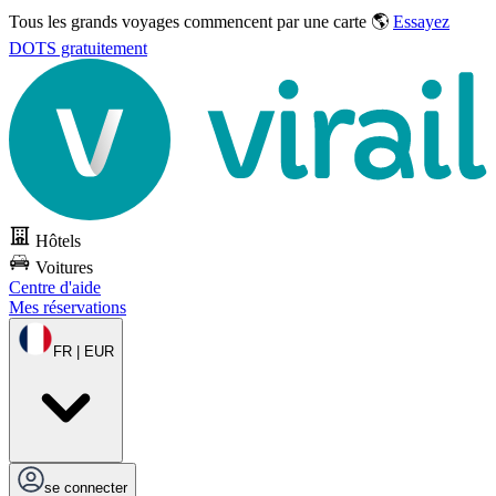
Tous les grands voyages commencent par une carte 🌎
Essayez
DOTS gratuitement
Hôtels
Voitures
Centre d'aide
Mes réservations
FR | EUR
se connecter