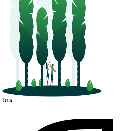
Train