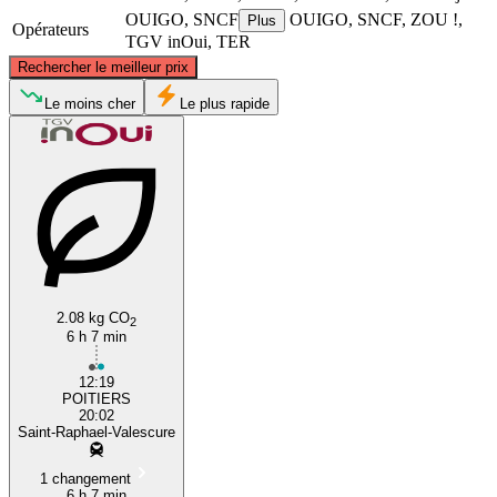
OUIGO, SNCF
OUIGO, SNCF, ZOU !,
Plus
Opérateurs
TGV inOui, TER
©
CARTO
, ©
OpenStreetMap
contributors
Rechercher le meilleur prix
Poitiers
Le moins cher
Le plus rapide
2.08 kg CO
Fréjus
2
6 h 7 min
12:19
POITIERS
20:02
Saint-Raphael-Valescure
1 changement
6 h 7 min