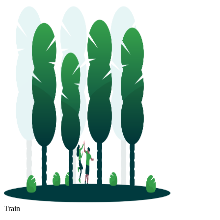
Train