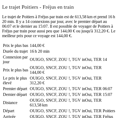
Le trajet Poitiers - Fréjus en train
Le trajet de Poitiers à Fréjus par train est de 613,58 km et prend 16 h
20 min. Il y a 14 connexions par jour, avec le premier départ au
06:07 et le dernier au 15:07. Il est possible de voyager de Poitiers à
Fréjus par train pour aussi peu que 144,00 € ou jusqu'à 312,20 €. Le
meilleur prix pour ce voyage est 144,00 €.
Prix ​​le plus bas
144,00 €
Durée du trajet
16 h 20 min
Connexion par
OUIGO, SNCF, ZOU !, TGV inOui, TER
14
jour
OUIGO, SNCF, ZOU !, TGV inOui, TER
Prix ​​le plus bas
144,00 €
Le prix le plus
OUIGO, SNCF, ZOU !, TGV inOui, TER
élevé
312,20 €
Premier départ
OUIGO, SNCF, ZOU !, TGV inOui, TER
06:07
Dernier départ
OUIGO, SNCF, ZOU !, TGV inOui, TER
15:07
OUIGO, SNCF, ZOU !, TGV inOui, TER
Distance
613,58 km
Départ
OUIGO, SNCF, ZOU !, TGV inOui, TER
Poitiers
Arrivée
OUIGO, SNCF, ZOU !, TGV inOui, TER
Fréjus