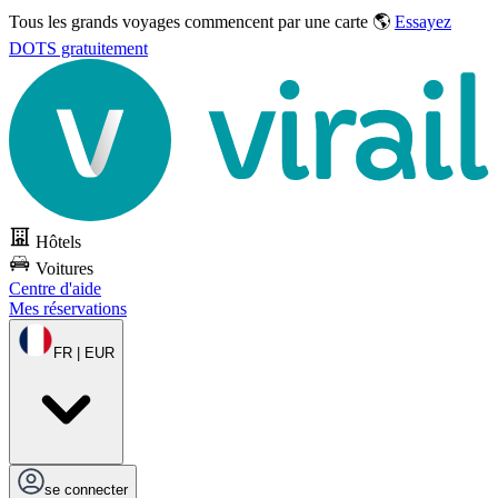
Tous les grands voyages commencent par une carte 🌎
Essayez
DOTS gratuitement
Hôtels
Voitures
Centre d'aide
Mes réservations
FR | EUR
se connecter