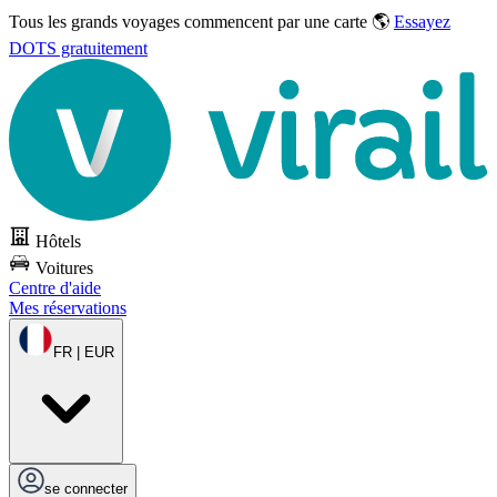
Tous les grands voyages commencent par une carte 🌎
Essayez
DOTS gratuitement
Hôtels
Voitures
Centre d'aide
Mes réservations
FR | EUR
se connecter