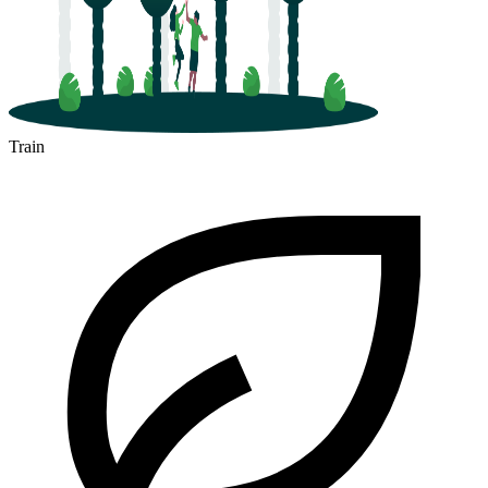
Train