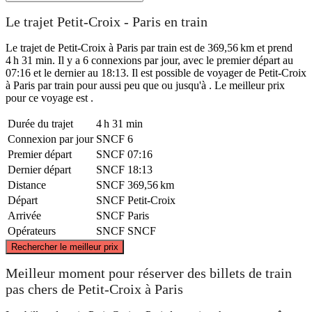
Le trajet Petit-Croix - Paris en train
Le trajet de Petit-Croix à Paris par train est de 369,56 km et prend
4 h 31 min. Il y a 6 connexions par jour, avec le premier départ au
07:16 et le dernier au 18:13. Il est possible de voyager de Petit-Croix
à Paris par train pour aussi peu que ou jusqu'à . Le meilleur prix
pour ce voyage est .
Durée du trajet
4 h 31 min
Connexion par jour
SNCF
6
Premier départ
SNCF
07:16
Dernier départ
SNCF
18:13
Distance
SNCF
369,56 km
Départ
SNCF
Petit-Croix
Arrivée
SNCF
Paris
Opérateurs
SNCF
SNCF
©
CARTO
, ©
OpenStreetMap
contributors
Rechercher le meilleur prix
Meilleur moment pour réserver des billets de train
pas chers de Petit-Croix à Paris
Paris