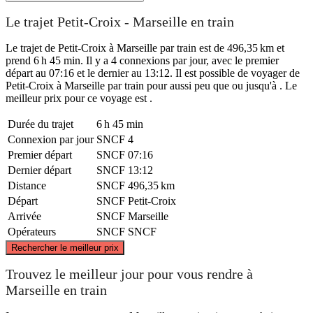
Le trajet Petit-Croix - Marseille en train
Le trajet de Petit-Croix à Marseille par train est de 496,35 km et
prend 6 h 45 min. Il y a 4 connexions par jour, avec le premier
départ au 07:16 et le dernier au 13:12. Il est possible de voyager de
Petit-Croix à Marseille par train pour aussi peu que ou jusqu'à . Le
meilleur prix pour ce voyage est .
Durée du trajet
6 h 45 min
Connexion par jour
SNCF
4
Premier départ
SNCF
07:16
Dernier départ
SNCF
13:12
Distance
SNCF
496,35 km
Départ
SNCF
Petit-Croix
Arrivée
SNCF
Marseille
Opérateurs
SNCF
SNCF
©
CARTO
, ©
OpenStreetMap
contributors
Rechercher le meilleur prix
Petit-Croix
Trouvez le meilleur jour pour vous rendre à
Marseille en train