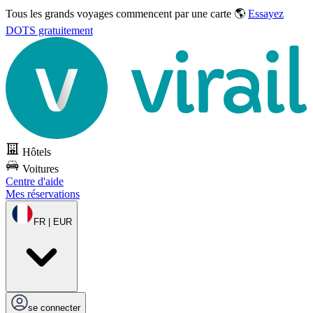
Tous les grands voyages commencent par une carte 🌎
Essayez
DOTS gratuitement
Hôtels
Voitures
Centre d'aide
Mes réservations
FR | EUR
se connecter