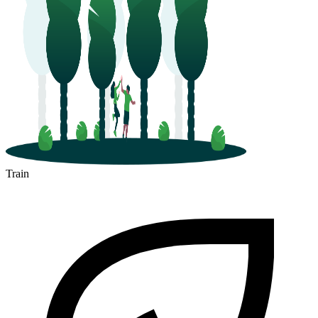
Train