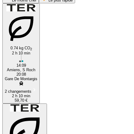
Le moins cher
Le plus rapide
0.74 kg CO
2
2 h 10 min
Montargis
14:09
Amiens, S Roch
20:08
Gare De Montargis
2 changements
2 h 10 min
59,70 €