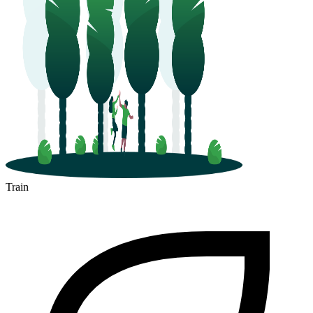
Train