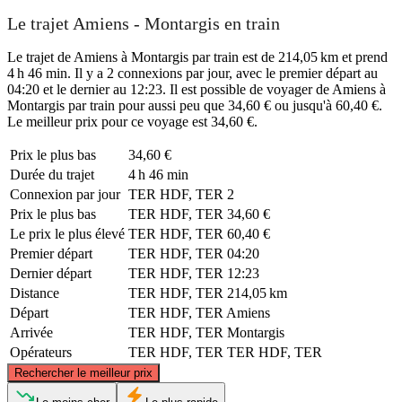
Le trajet Amiens - Montargis en train
Le trajet de Amiens à Montargis par train est de 214,05 km et prend
4 h 46 min. Il y a 2 connexions par jour, avec le premier départ au
04:20 et le dernier au 12:23. Il est possible de voyager de Amiens à
Montargis par train pour aussi peu que 34,60 € ou jusqu'à 60,40 €.
Le meilleur prix pour ce voyage est 34,60 €.
Prix ​​le plus bas
34,60 €
Durée du trajet
4 h 46 min
Connexion par jour
TER HDF, TER
2
Prix ​​le plus bas
TER HDF, TER
34,60 €
Le prix le plus élevé
TER HDF, TER
60,40 €
Premier départ
TER HDF, TER
04:20
Dernier départ
TER HDF, TER
12:23
Distance
TER HDF, TER
214,05 km
Départ
TER HDF, TER
Amiens
Arrivée
TER HDF, TER
Montargis
Opérateurs
TER HDF, TER
TER HDF, TER
©
CARTO
, ©
OpenStreetMap
contributors
Rechercher le meilleur prix
Amiens