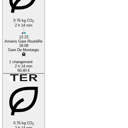
0.76 kg CO
2
2 h 14 min
12:23
Amiens Gare RoutièRe
18:08
Gare De Montargis
1 changement
2 h 14 min
60,40 €
0.76 kg CO
2
2 h 14 min