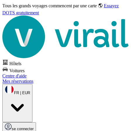
Tous les grands voyages commencent par une carte 🌎
Essayez
DOTS gratuitement
Hôtels
Voitures
Centre d'aide
Mes réservations
FR | EUR
se connecter