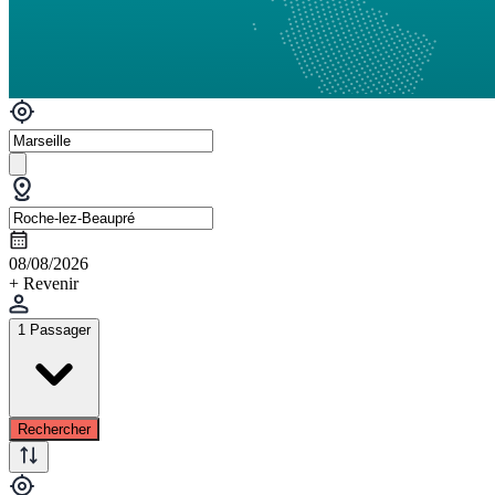
08/08/2026
+ Revenir
1 Passager
Rechercher