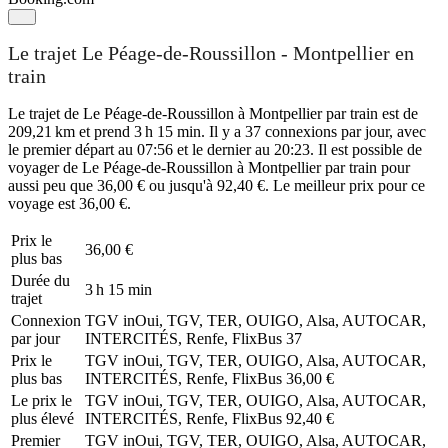
Le trajet Le Péage-de-Roussillon - Montpellier en
train
Le trajet de Le Péage-de-Roussillon à Montpellier par train est de
209,21 km et prend 3 h 15 min. Il y a 37 connexions par jour, avec
le premier départ au 07:56 et le dernier au 20:23. Il est possible de
voyager de Le Péage-de-Roussillon à Montpellier par train pour
aussi peu que 36,00 € ou jusqu'à 92,40 €. Le meilleur prix pour ce
voyage est 36,00 €.
Prix ​​le
36,00 €
plus bas
Durée du
3 h 15 min
trajet
Connexion
TGV inOui, TGV, TER, OUIGO, Alsa, AUTOCAR,
par jour
INTERCITÉS, Renfe, FlixBus
37
Prix ​​le
TGV inOui, TGV, TER, OUIGO, Alsa, AUTOCAR,
plus bas
INTERCITÉS, Renfe, FlixBus
36,00 €
Le prix le
TGV inOui, TGV, TER, OUIGO, Alsa, AUTOCAR,
plus élevé
INTERCITÉS, Renfe, FlixBus
92,40 €
Premier
TGV inOui, TGV, TER, OUIGO, Alsa, AUTOCAR,