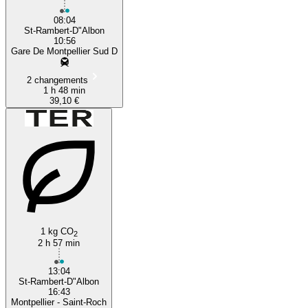
08:04
St-Rambert-D"Albon
10:56
Gare De Montpellier Sud D
2 changements
1 h 48 min
39,10 €
1 kg CO
2
2 h 57 min
13:04
St-Rambert-D"Albon
16:43
Montpellier - Saint-Roch