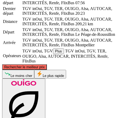
départ
INTERCITÉS, Renfe, FlixBus
07:56
Dernier
TGV inOui, TGV, TER, OUIGO, Alsa, AUTOCAR,
départ
INTERCITÉS, Renfe, FlixBus
20:23
TGV inOui, TGV, TER, OUIGO, Alsa, AUTOCAR,
Distance
INTERCITÉS, Renfe, FlixBus
209,21 km
TGV inOui, TGV, TER, OUIGO, Alsa, AUTOCAR,
Départ
INTERCITÉS, Renfe, FlixBus
Le Péage-de-Roussillon
TGV inOui, TGV, TER, OUIGO, Alsa, AUTOCAR,
Arrivée
INTERCITÉS, Renfe, FlixBus
Montpellier
TGV inOui, TGV
TGV inOui, TGV, TER,
Plus
Opérateurs
OUIGO, Alsa, AUTOCAR, INTERCITÉS, Renfe,
FlixBus
©
CARTO
, ©
OpenStreetMap
contributors
Rechercher le meilleur prix
Le Péage-de-Roussillon
Le moins cher
Le plus rapide