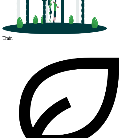
Train