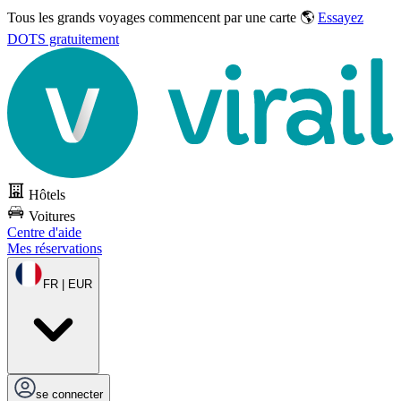
Tous les grands voyages commencent par une carte 🌎
Essayez
DOTS gratuitement
Hôtels
Voitures
Centre d'aide
Mes réservations
FR | EUR
se connecter