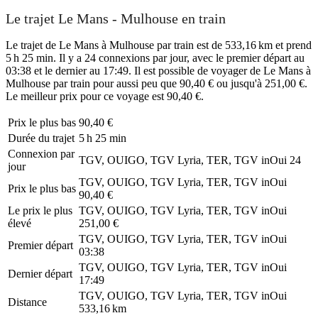
Le trajet Le Mans - Mulhouse en train
Le trajet de Le Mans à Mulhouse par train est de 533,16 km et prend
5 h 25 min. Il y a 24 connexions par jour, avec le premier départ au
03:38 et le dernier au 17:49. Il est possible de voyager de Le Mans à
Mulhouse par train pour aussi peu que 90,40 € ou jusqu'à 251,00 €.
Le meilleur prix pour ce voyage est 90,40 €.
Prix ​​le plus bas
90,40 €
Durée du trajet
5 h 25 min
Connexion par
TGV, OUIGO, TGV Lyria, TER, TGV inOui
24
jour
TGV, OUIGO, TGV Lyria, TER, TGV inOui
Prix ​​le plus bas
90,40 €
Le prix le plus
TGV, OUIGO, TGV Lyria, TER, TGV inOui
élevé
251,00 €
TGV, OUIGO, TGV Lyria, TER, TGV inOui
Premier départ
03:38
TGV, OUIGO, TGV Lyria, TER, TGV inOui
Dernier départ
17:49
TGV, OUIGO, TGV Lyria, TER, TGV inOui
Distance
533,16 km