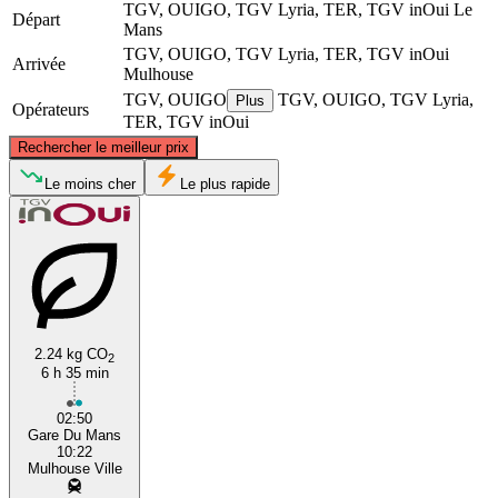
TGV, OUIGO, TGV Lyria, TER, TGV inOui
Le
Départ
Mans
TGV, OUIGO, TGV Lyria, TER, TGV inOui
Arrivée
Mulhouse
TGV, OUIGO
TGV, OUIGO, TGV Lyria,
Plus
Opérateurs
TER, TGV inOui
©
CARTO
, ©
OpenStreetMap
contributors
Rechercher le meilleur prix
Le moins cher
Le plus rapide
Le Mans
Mulhouse
2.24 kg CO
2
6 h 35 min
02:50
Gare Du Mans
10:22
Mulhouse Ville