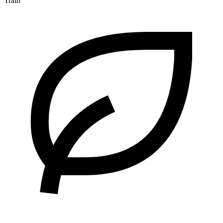
Train