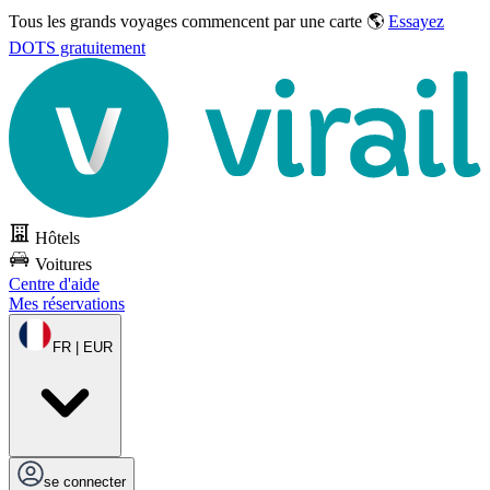
Tous les grands voyages commencent par une carte 🌎
Essayez
DOTS gratuitement
Hôtels
Voitures
Centre d'aide
Mes réservations
FR | EUR
se connecter