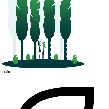
Train