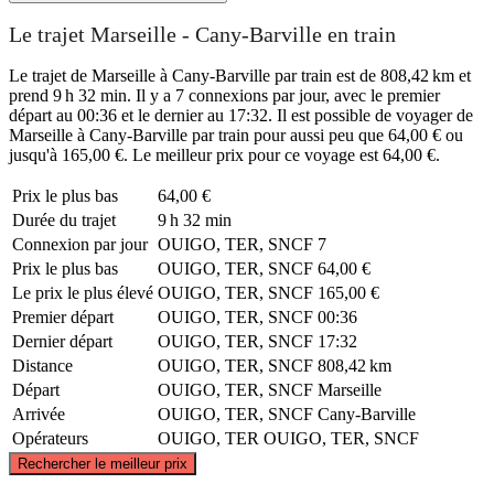
Le trajet Marseille - Cany-Barville en train
Le trajet de Marseille à Cany-Barville par train est de 808,42 km et
prend 9 h 32 min. Il y a 7 connexions par jour, avec le premier
départ au 00:36 et le dernier au 17:32. Il est possible de voyager de
Marseille à Cany-Barville par train pour aussi peu que 64,00 € ou
jusqu'à 165,00 €. Le meilleur prix pour ce voyage est 64,00 €.
Prix ​​le plus bas
64,00 €
Durée du trajet
9 h 32 min
Connexion par jour
OUIGO, TER, SNCF
7
Prix ​​le plus bas
OUIGO, TER, SNCF
64,00 €
Le prix le plus élevé
OUIGO, TER, SNCF
165,00 €
Premier départ
OUIGO, TER, SNCF
00:36
Dernier départ
OUIGO, TER, SNCF
17:32
Distance
OUIGO, TER, SNCF
808,42 km
Départ
OUIGO, TER, SNCF
Marseille
Arrivée
OUIGO, TER, SNCF
Cany-Barville
Opérateurs
OUIGO, TER
OUIGO, TER, SNCF
©
CARTO
, ©
OpenStreetMap
contributors
Rechercher le meilleur prix
Cany-Barville