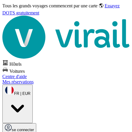
Tous les grands voyages commencent par une carte 🌎
Essayez
DOTS gratuitement
Hôtels
Voitures
Centre d'aide
Mes réservations
FR | EUR
se connecter