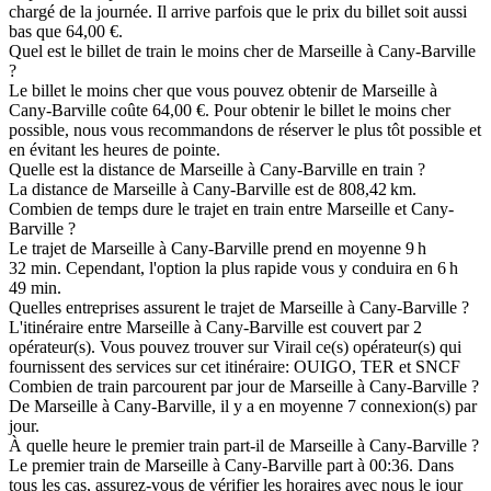
chargé de la journée. Il arrive parfois que le prix du billet soit aussi
bas que 64,00 €.
Quel est le billet de train le moins cher de Marseille à Cany-Barville
?
Le billet le moins cher que vous pouvez obtenir de Marseille à
Cany-Barville coûte 64,00 €. Pour obtenir le billet le moins cher
possible, nous vous recommandons de réserver le plus tôt possible et
en évitant les heures de pointe.
Quelle est la distance de Marseille à Cany-Barville en train ?
La distance de Marseille à Cany-Barville est de 808,42 km.
Combien de temps dure le trajet en train entre Marseille et Cany-
Barville ?
Le trajet de Marseille à Cany-Barville prend en moyenne 9 h
32 min. Cependant, l'option la plus rapide vous y conduira en 6 h
49 min.
Quelles entreprises assurent le trajet de Marseille à Cany-Barville ?
L'itinéraire entre Marseille à Cany-Barville est couvert par 2
opérateur(s). Vous pouvez trouver sur Virail ce(s) opérateur(s) qui
fournissent des services sur cet itinéraire: OUIGO, TER et SNCF
Combien de train parcourent par jour de Marseille à Cany-Barville ?
De Marseille à Cany-Barville, il y a en moyenne 7 connexion(s) par
jour.
À quelle heure le premier train part-il de Marseille à Cany-Barville ?
Le premier train de Marseille à Cany-Barville part à 00:36. Dans
tous les cas, assurez-vous de vérifier les horaires avec nous le jour