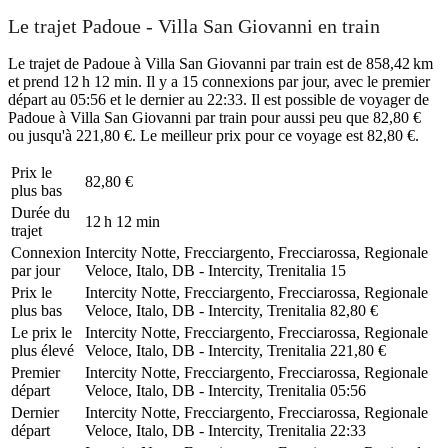
Le trajet Padoue - Villa San Giovanni en train
Le trajet de Padoue à Villa San Giovanni par train est de 858,42 km
et prend 12 h 12 min. Il y a 15 connexions par jour, avec le premier
départ au 05:56 et le dernier au 22:33. Il est possible de voyager de
Padoue à Villa San Giovanni par train pour aussi peu que 82,80 €
ou jusqu'à 221,80 €. Le meilleur prix pour ce voyage est 82,80 €.
Prix ​​le
82,80 €
plus bas
Durée du
12 h 12 min
trajet
Connexion
Intercity Notte, Frecciargento, Frecciarossa, Regionale
par jour
Veloce, Italo, DB - Intercity, Trenitalia
15
Prix ​​le
Intercity Notte, Frecciargento, Frecciarossa, Regionale
plus bas
Veloce, Italo, DB - Intercity, Trenitalia
82,80 €
Le prix le
Intercity Notte, Frecciargento, Frecciarossa, Regionale
plus élevé
Veloce, Italo, DB - Intercity, Trenitalia
221,80 €
Premier
Intercity Notte, Frecciargento, Frecciarossa, Regionale
départ
Veloce, Italo, DB - Intercity, Trenitalia
05:56
Dernier
Intercity Notte, Frecciargento, Frecciarossa, Regionale
départ
Veloce, Italo, DB - Intercity, Trenitalia
22:33