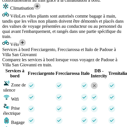
confortablement au frais grâce à la climatisation à bord.
Climatisation
Vélo
Les vélos pliants sont autorisés comme bagage à main,
tandis que les vélos non pliants doivent être démontés et placés dans
des valises de voyage présentées au conducteur ou au personnel du
quai avant l'embarquement, et rangés dans une partie spécifique du
train.
Vélo
Services à bord Frecciargento, Frecciarossa et Italo de Padoue à
Villa San Giovanni
Comparez les services à bord lorsque vous voyagez de Padoue à
Villa San Giovanni en train.
Services à
DB -
Frecciargento
Frecciarossa
Italo
Trenitalia
bord
Intercity
Zone de
silence
Wifi
Prise
électrique
Bagage