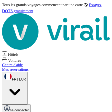
Tous les grands voyages commencent par une carte 🌎
Essayez
DOTS gratuitement
Hôtels
Voitures
Centre d'aide
Mes réservations
FR | EUR
se connecter