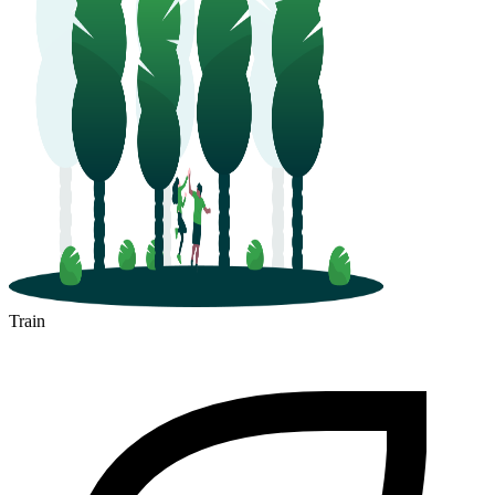
Train