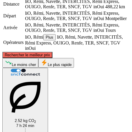
liO, Rémi, Navette, INTERCITÉS, Rémi Express,
Distance
OUIGO, Renfe, TER, SNCF, TGV inOui
488,22 km
liO, Rémi, Navette, INTERCITÉS, Rémi Express,
Départ
OUIGO, Renfe, TER, SNCF, TGV inOui
Montpellier
liO, Rémi, Navette, INTERCITÉS, Rémi Express,
Arrivée
OUIGO, Renfe, TER, SNCF, TGV inOui
Tours
liO, Rémi
liO, Rémi, Navette, INTERCITÉS,
Plus
Opérateurs
Rémi Express, OUIGO, Renfe, TER, SNCF, TGV
inOui
©
CARTO
, ©
OpenStreetMap
contributors
Rechercher le meilleur prix
Tours
Le moins cher
Le plus rapide
2.52 kg CO
2
Montpellier
7 h 24 min