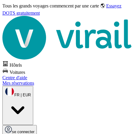
Tous les grands voyages commencent par une carte 🌎
Essayez
DOTS gratuitement
Hôtels
Voitures
Centre d'aide
Mes réservations
FR | EUR
se connecter