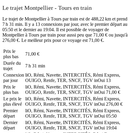
Le trajet Montpellier - Tours en train
Le trajet de Montpellier à Tours par train est de 488,22 km et prend
7 h 31 min. Il y a 13 connexions par jour, avec le premier départ au
05:50 et le dernier au 19:04. Il est possible de voyager de
Montpellier à Tours par train pour aussi peu que 71,00 € ou jusqu'à
276,00 €. Le meilleur prix pour ce voyage est 71,00 €.
Prix ​​le
71,00 €
plus bas
Durée du
7 h 31 min
trajet
Connexion
liO, Rémi, Navette, INTERCITÉS, Rémi Express,
par jour
OUIGO, Renfe, TER, SNCF, TGV inOui
13
Prix ​​le
liO, Rémi, Navette, INTERCITÉS, Rémi Express,
plus bas
OUIGO, Renfe, TER, SNCF, TGV inOui
71,00 €
Le prix le
liO, Rémi, Navette, INTERCITÉS, Rémi Express,
plus élevé
OUIGO, Renfe, TER, SNCF, TGV inOui
276,00 €
Premier
liO, Rémi, Navette, INTERCITÉS, Rémi Express,
départ
OUIGO, Renfe, TER, SNCF, TGV inOui
05:50
Dernier
liO, Rémi, Navette, INTERCITÉS, Rémi Express,
départ
OUIGO, Renfe, TER, SNCF, TGV inOui
19:04