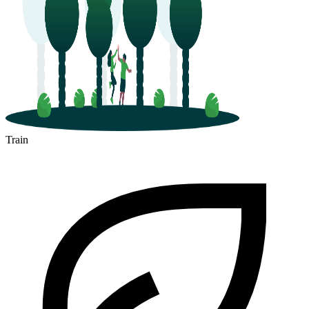
Train