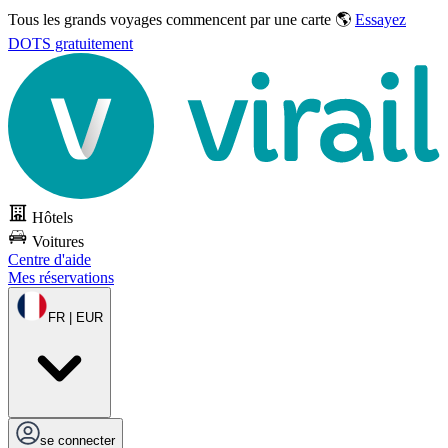
Tous les grands voyages commencent par une carte 🌎
Essayez
DOTS gratuitement
Hôtels
Voitures
Centre d'aide
Mes réservations
FR | EUR
se connecter