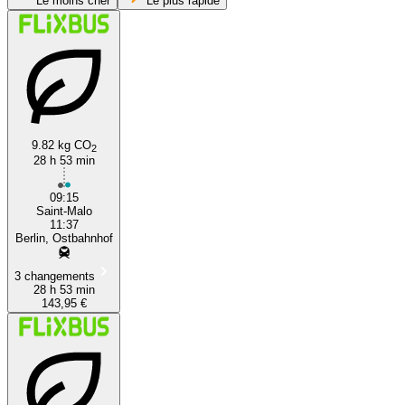
Le moins cher
Le plus rapide
Berlin
9.82 kg CO
Saint-Malo
2
28 h 53 min
09:15
Saint-Malo
11:37
Berlin, Ostbahnhof
3 changements
28 h 53 min
143,95 €