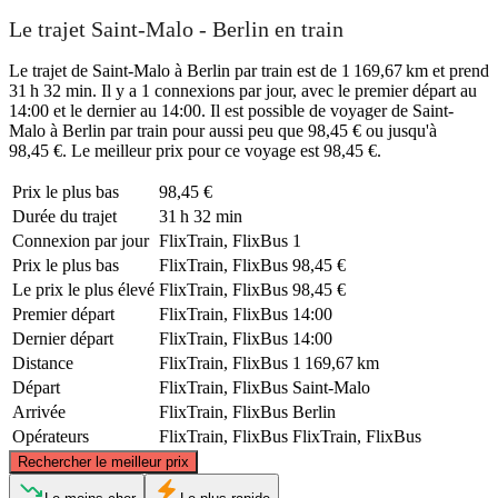
Le trajet Saint-Malo - Berlin en train
Le trajet de Saint-Malo à Berlin par train est de 1 169,67 km et prend
31 h 32 min. Il y a 1 connexions par jour, avec le premier départ au
14:00 et le dernier au 14:00. Il est possible de voyager de Saint-
Malo à Berlin par train pour aussi peu que 98,45 € ou jusqu'à
98,45 €. Le meilleur prix pour ce voyage est 98,45 €.
Prix ​​le plus bas
98,45 €
Durée du trajet
31 h 32 min
Connexion par jour
FlixTrain, FlixBus
1
Prix ​​le plus bas
FlixTrain, FlixBus
98,45 €
Le prix le plus élevé
FlixTrain, FlixBus
98,45 €
Premier départ
FlixTrain, FlixBus
14:00
Dernier départ
FlixTrain, FlixBus
14:00
Distance
FlixTrain, FlixBus
1 169,67 km
Départ
FlixTrain, FlixBus
Saint-Malo
Arrivée
FlixTrain, FlixBus
Berlin
Opérateurs
FlixTrain, FlixBus
FlixTrain, FlixBus
©
CARTO
, ©
OpenStreetMap
contributors
Rechercher le meilleur prix