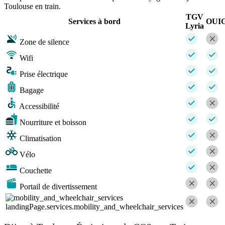
Toulouse en train.
TGV
Services à bord
OUI
Lyria
Zone de silence
Wifi
Prise électrique
Bagage
Accessibilité
Nourriture et boisson
Climatisation
Vélo
Couchette
Portail de divertissement
landingPage.services.mobility_and_wheelchair_services