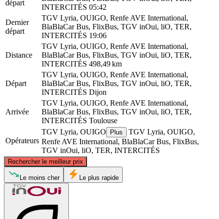
départ
INTERCITÉS
05:42
TGV Lyria, OUIGO, Renfe AVE International,
Dernier
BlaBlaCar Bus, FlixBus, TGV inOui, liO, TER,
départ
INTERCITÉS
19:06
TGV Lyria, OUIGO, Renfe AVE International,
Distance
BlaBlaCar Bus, FlixBus, TGV inOui, liO, TER,
INTERCITÉS
498,49 km
TGV Lyria, OUIGO, Renfe AVE International,
Départ
BlaBlaCar Bus, FlixBus, TGV inOui, liO, TER,
INTERCITÉS
Dijon
TGV Lyria, OUIGO, Renfe AVE International,
Arrivée
BlaBlaCar Bus, FlixBus, TGV inOui, liO, TER,
INTERCITÉS
Toulouse
TGV Lyria, OUIGO
TGV Lyria, OUIGO,
Plus
Opérateurs
Renfe AVE International, BlaBlaCar Bus, FlixBus,
TGV inOui, liO, TER, INTERCITÉS
©
CARTO
, ©
OpenStreetMap
contributors
Rechercher le meilleur prix
Dijon
Le moins cher
Le plus rapide