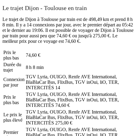
Le trajet Dijon - Toulouse en train
Le trajet de Dijon à Toulouse par train est de 498,49 km et prend 8 h
8 min. Il y a 14 connexions par jour, avec le premier départ au 05:42
et le dernier au 19:06. Il est possible de voyager de Dijon à Toulouse
par train pour aussi peu que 74,60 € ou jusqu'à 275,00 €. Le
meilleur prix pour ce voyage est 74,60 €.
Prix ​​le
74,60 €
plus bas
Durée du
8 h 8 min
trajet
TGV Lyria, OUIGO, Renfe AVE International,
Connexion
BlaBlaCar Bus, FlixBus, TGV inOui, liO, TER,
par jour
INTERCITÉS
14
TGV Lyria, OUIGO, Renfe AVE International,
Prix ​​le
BlaBlaCar Bus, FlixBus, TGV inOui, liO, TER,
plus bas
INTERCITÉS
74,60 €
TGV Lyria, OUIGO, Renfe AVE International,
Le prix le
BlaBlaCar Bus, FlixBus, TGV inOui, liO, TER,
plus élevé
INTERCITÉS
275,00 €
TGV Lyria, OUIGO, Renfe AVE International,
Premier
BlaBlaCar Bus, FlixBus, TGV inOui, liO, TER,