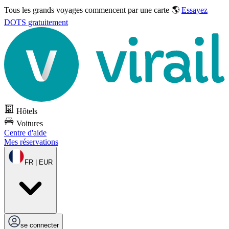
Tous les grands voyages commencent par une carte 🌎
Essayez
DOTS gratuitement
Hôtels
Voitures
Centre d'aide
Mes réservations
FR | EUR
se connecter