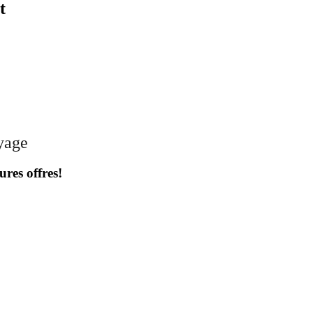
t
oyage
ures offres!