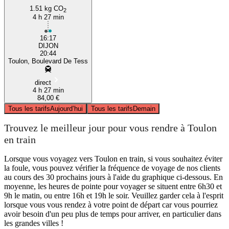
1.51 kg CO
2
4 h 27 min
16:17
DIJON
20:44
Toulon, Boulevard De Tess
direct
4 h 27 min
84,00 €
Tous les tarifs
Aujourd’hui
Tous les tarifs
Demain
Trouvez le meilleur jour pour vous rendre à Toulon
en train
Lorsque vous voyagez vers Toulon en train, si vous souhaitez éviter
la foule, vous pouvez vérifier la fréquence de voyage de nos clients
au cours des 30 prochains jours à l'aide du graphique ci-dessous. En
moyenne, les heures de pointe pour voyager se situent entre 6h30 et
9h le matin, ou entre 16h et 19h le soir. Veuillez garder cela à l'esprit
lorsque vous vous rendez à votre point de départ car vous pourriez
avoir besoin d'un peu plus de temps pour arriver, en particulier dans
les grandes villes !