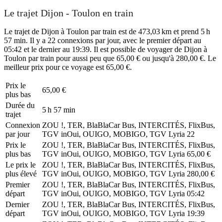
Le trajet Dijon - Toulon en train
Le trajet de Dijon à Toulon par train est de 473,03 km et prend 5 h
57 min. Il y a 22 connexions par jour, avec le premier départ au
05:42 et le dernier au 19:39. Il est possible de voyager de Dijon à
Toulon par train pour aussi peu que 65,00 € ou jusqu'à 280,00 €. Le
meilleur prix pour ce voyage est 65,00 €.
Prix ​​le
65,00 €
plus bas
Durée du
5 h 57 min
trajet
Connexion
ZOU !, TER, BlaBlaCar Bus, INTERCITÉS, FlixBus,
par jour
TGV inOui, OUIGO, MOBIGO, TGV Lyria
22
Prix ​​le
ZOU !, TER, BlaBlaCar Bus, INTERCITÉS, FlixBus,
plus bas
TGV inOui, OUIGO, MOBIGO, TGV Lyria
65,00 €
Le prix le
ZOU !, TER, BlaBlaCar Bus, INTERCITÉS, FlixBus,
plus élevé
TGV inOui, OUIGO, MOBIGO, TGV Lyria
280,00 €
Premier
ZOU !, TER, BlaBlaCar Bus, INTERCITÉS, FlixBus,
départ
TGV inOui, OUIGO, MOBIGO, TGV Lyria
05:42
Dernier
ZOU !, TER, BlaBlaCar Bus, INTERCITÉS, FlixBus,
départ
TGV inOui, OUIGO, MOBIGO, TGV Lyria
19:39