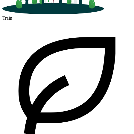
Train