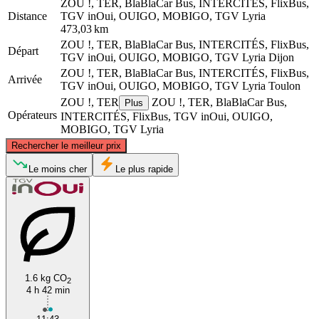
ZOU !, TER, BlaBlaCar Bus, INTERCITÉS, FlixBus,
Distance
TGV inOui, OUIGO, MOBIGO, TGV Lyria
473,03 km
ZOU !, TER, BlaBlaCar Bus, INTERCITÉS, FlixBus,
Départ
TGV inOui, OUIGO, MOBIGO, TGV Lyria
Dijon
ZOU !, TER, BlaBlaCar Bus, INTERCITÉS, FlixBus,
Arrivée
TGV inOui, OUIGO, MOBIGO, TGV Lyria
Toulon
ZOU !, TER
ZOU !, TER, BlaBlaCar Bus,
Plus
Opérateurs
INTERCITÉS, FlixBus, TGV inOui, OUIGO,
MOBIGO, TGV Lyria
©
CARTO
, ©
OpenStreetMap
contributors
Rechercher le meilleur prix
Dijon
Le moins cher
Le plus rapide
1.6 kg CO
2
4 h 42 min
Toulon