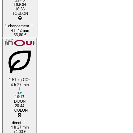
11:43
DIJON
16:36
TOULON
1 changement
4 h 42 min
66,80 €
1.51 kg CO
2
4 h 27 min
16:17
DIJON
20:44
TOULON
direct
4 h 27 min
74,00 €