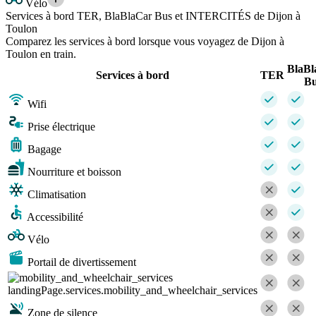
Vélo
Services à bord TER, BlaBlaCar Bus et INTERCITÉS de Dijon à
Toulon
Comparez les services à bord lorsque vous voyagez de Dijon à
Toulon en train.
BlaBl
Services à bord
TER
Bu
Wifi
Prise électrique
Bagage
Nourriture et boisson
Climatisation
Accessibilité
Vélo
Portail de divertissement
landingPage.services.mobility_and_wheelchair_services
Zone de silence