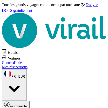
Tous les grands voyages commencent par une carte 🌎
Essayez
DOTS gratuitement
Hôtels
Voitures
Centre d'aide
Mes réservations
FR | EUR
se connecter