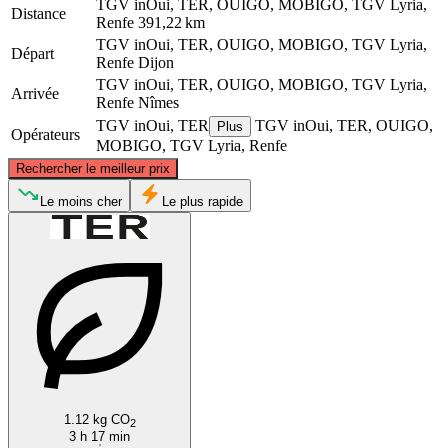
TGV inOui, TER, OUIGO, MOBIGO, TGV Lyria,
Distance
Renfe
391,22 km
TGV inOui, TER, OUIGO, MOBIGO, TGV Lyria,
Départ
Renfe
Dijon
TGV inOui, TER, OUIGO, MOBIGO, TGV Lyria,
Arrivée
Renfe
Nîmes
TGV inOui, TER
TGV inOui, TER, OUIGO,
Plus
Opérateurs
MOBIGO, TGV Lyria, Renfe
©
CARTO
, ©
OpenStreetMap
contributors
Rechercher le meilleur prix
Dijon
Le moins cher
Le plus rapide
Nîmes
1.12 kg CO
2
3 h 17 min