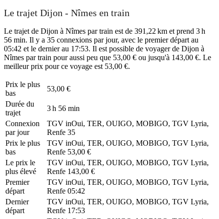
Le trajet Dijon - Nîmes en train
Le trajet de Dijon à Nîmes par train est de 391,22 km et prend 3 h
56 min. Il y a 35 connexions par jour, avec le premier départ au
05:42 et le dernier au 17:53. Il est possible de voyager de Dijon à
Nîmes par train pour aussi peu que 53,00 € ou jusqu'à 143,00 €. Le
meilleur prix pour ce voyage est 53,00 €.
Prix ​​le plus
53,00 €
bas
Durée du
3 h 56 min
trajet
Connexion
TGV inOui, TER, OUIGO, MOBIGO, TGV Lyria,
par jour
Renfe
35
Prix ​​le plus
TGV inOui, TER, OUIGO, MOBIGO, TGV Lyria,
bas
Renfe
53,00 €
Le prix le
TGV inOui, TER, OUIGO, MOBIGO, TGV Lyria,
plus élevé
Renfe
143,00 €
Premier
TGV inOui, TER, OUIGO, MOBIGO, TGV Lyria,
départ
Renfe
05:42
Dernier
TGV inOui, TER, OUIGO, MOBIGO, TGV Lyria,
départ
Renfe
17:53