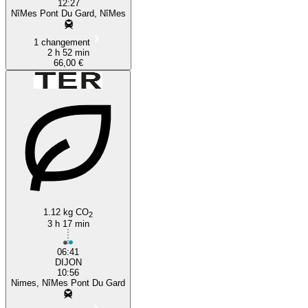
12:27
NîMes Pont Du Gard, NîMes
1 changement
2 h 52 min
66,00 €
1.12 kg CO
2
3 h 17 min
06:41
DIJON
10:56
Nimes, NîMes Pont Du Gard