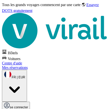
Tous les grands voyages commencent par une carte 🌎
Essayez
DOTS gratuitement
Hôtels
Voitures
Centre d'aide
Mes réservations
FR | EUR
se connecter