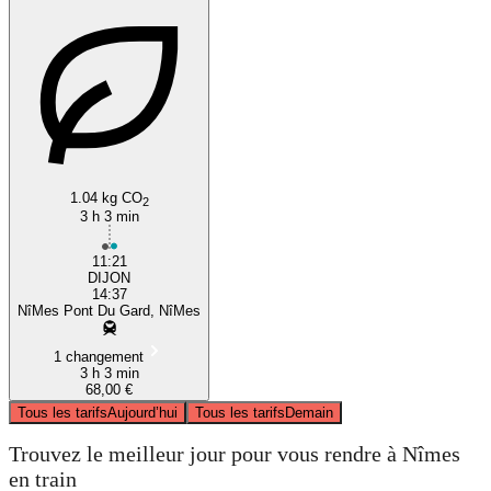
1.04 kg CO
2
3 h 3 min
11:21
DIJON
14:37
NîMes Pont Du Gard, NîMes
1 changement
3 h 3 min
68,00 €
Tous les tarifs
Aujourd’hui
Tous les tarifs
Demain
Trouvez le meilleur jour pour vous rendre à Nîmes
en train