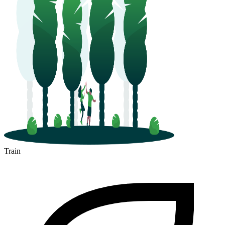
Train