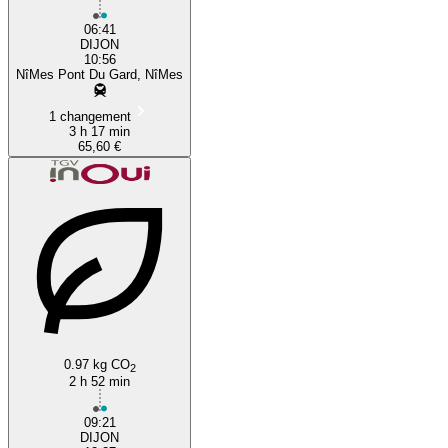
06:41
DIJON
10:56
NîMes Pont Du Gard, NîMes
1 changement
3 h 17 min
65,60 €
0.97 kg CO
2
2 h 52 min
09:21
DIJON