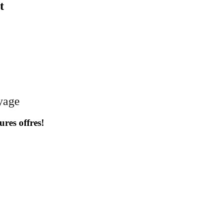
t
oyage
ures offres!