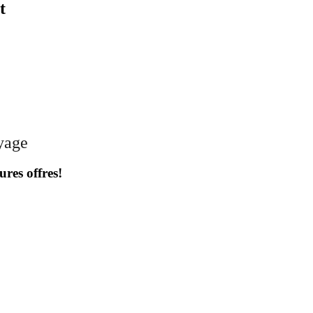
t
oyage
ures offres!