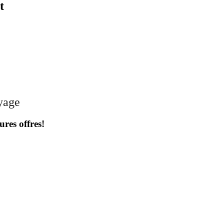
t
oyage
ures offres!