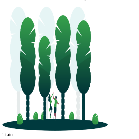
Train