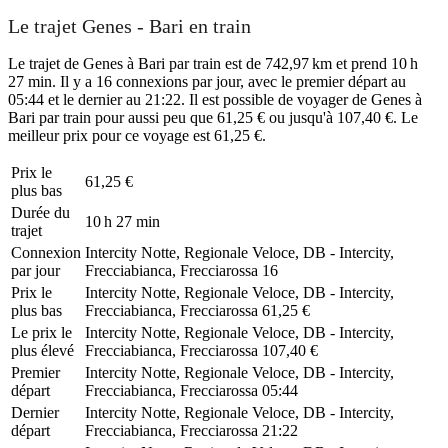
Le trajet Genes - Bari en train
Le trajet de Genes à Bari par train est de 742,97 km et prend 10 h
27 min. Il y a 16 connexions par jour, avec le premier départ au
05:44 et le dernier au 21:22. Il est possible de voyager de Genes à
Bari par train pour aussi peu que 61,25 € ou jusqu'à 107,40 €. Le
meilleur prix pour ce voyage est 61,25 €.
Prix ​​le
61,25 €
plus bas
Durée du
10 h 27 min
trajet
Connexion
Intercity Notte, Regionale Veloce, DB - Intercity,
par jour
Frecciabianca, Frecciarossa
16
Prix ​​le
Intercity Notte, Regionale Veloce, DB - Intercity,
plus bas
Frecciabianca, Frecciarossa
61,25 €
Le prix le
Intercity Notte, Regionale Veloce, DB - Intercity,
plus élevé
Frecciabianca, Frecciarossa
107,40 €
Premier
Intercity Notte, Regionale Veloce, DB - Intercity,
départ
Frecciabianca, Frecciarossa
05:44
Dernier
Intercity Notte, Regionale Veloce, DB - Intercity,
départ
Frecciabianca, Frecciarossa
21:22