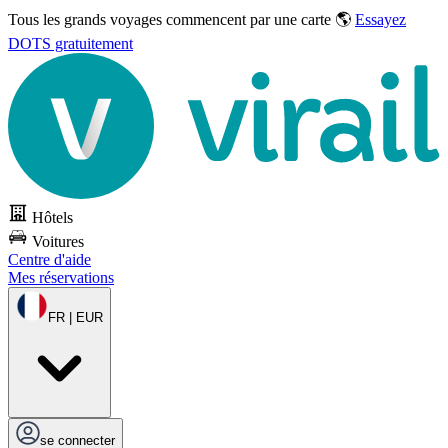
Tous les grands voyages commencent par une carte 🌎
Essayez
DOTS gratuitement
Hôtels
Voitures
Centre d'aide
Mes réservations
FR | EUR
se connecter