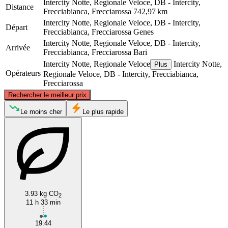
Intercity Notte, Regionale Veloce, DB - Intercity,
Distance
Frecciabianca, Frecciarossa
742,97 km
Intercity Notte, Regionale Veloce, DB - Intercity,
Départ
Frecciabianca, Frecciarossa
Genes
Intercity Notte, Regionale Veloce, DB - Intercity,
Arrivée
Frecciabianca, Frecciarossa
Bari
Intercity Notte, Regionale Veloce
Intercity Notte,
Plus
Opérateurs
Regionale Veloce, DB - Intercity, Frecciabianca,
Frecciarossa
©
CARTO
, ©
OpenStreetMap
contributors
Rechercher le meilleur prix
Le moins cher
Le plus rapide
Genoa
3.93 kg CO
2
11 h 33 min
Bari
19:44