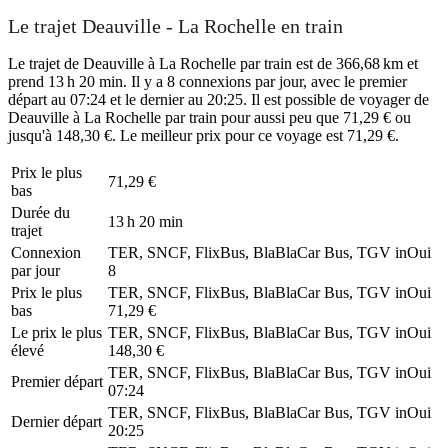
Le trajet Deauville - La Rochelle en train
Le trajet de Deauville à La Rochelle par train est de 366,68 km et
prend 13 h 20 min. Il y a 8 connexions par jour, avec le premier
départ au 07:24 et le dernier au 20:25. Il est possible de voyager de
Deauville à La Rochelle par train pour aussi peu que 71,29 € ou
jusqu'à 148,30 €. Le meilleur prix pour ce voyage est 71,29 €.
Prix ​​le plus
71,29 €
bas
Durée du
13 h 20 min
trajet
Connexion
TER, SNCF, FlixBus, BlaBlaCar Bus, TGV inOui
par jour
8
Prix ​​le plus
TER, SNCF, FlixBus, BlaBlaCar Bus, TGV inOui
bas
71,29 €
Le prix le plus
TER, SNCF, FlixBus, BlaBlaCar Bus, TGV inOui
élevé
148,30 €
TER, SNCF, FlixBus, BlaBlaCar Bus, TGV inOui
Premier départ
07:24
TER, SNCF, FlixBus, BlaBlaCar Bus, TGV inOui
Dernier départ
20:25