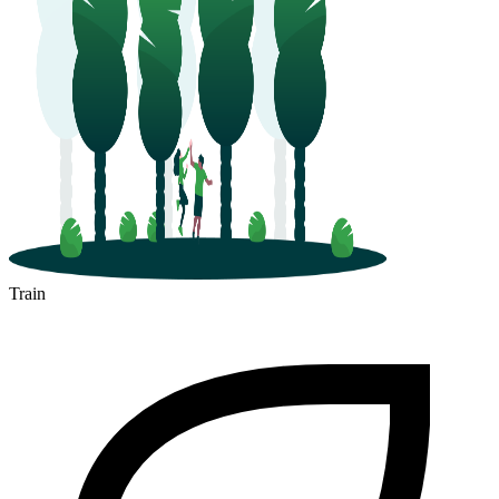
Train