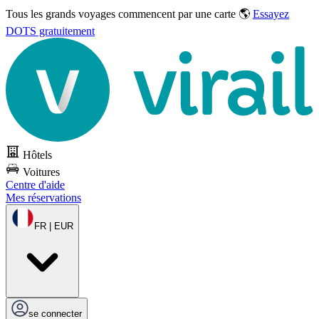
Tous les grands voyages commencent par une carte 🌎
Essayez
DOTS gratuitement
Hôtels
Voitures
Centre d'aide
Mes réservations
FR | EUR
se connecter