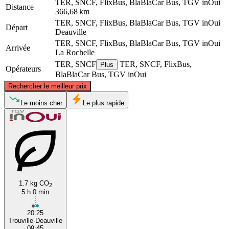
TER, SNCF, FlixBus, BlaBlaCar Bus, TGV inOui
Distance
366,68 km
TER, SNCF, FlixBus, BlaBlaCar Bus, TGV inOui
Départ
Deauville
TER, SNCF, FlixBus, BlaBlaCar Bus, TGV inOui
Arrivée
La Rochelle
TER, SNCF
TER, SNCF, FlixBus,
Plus
Opérateurs
BlaBlaCar Bus, TGV inOui
©
CARTO
, ©
OpenStreetMap
contributors
Rechercher le meilleur prix
Deauville
Le moins cher
Le plus rapide
1.7 kg CO
2
5 h 0 min
La Rochelle
20:25
Trouville-Deauville
09:45