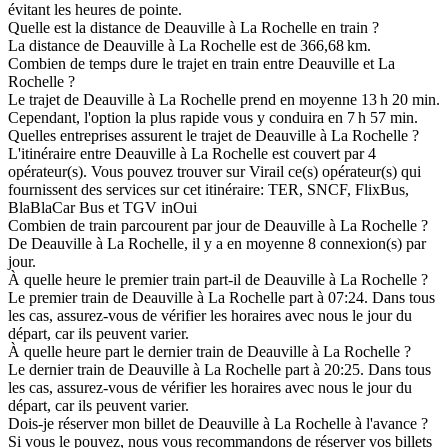
évitant les heures de pointe.
Quelle est la distance de Deauville à La Rochelle en train ?
La distance de Deauville à La Rochelle est de 366,68 km.
Combien de temps dure le trajet en train entre Deauville et La
Rochelle ?
Le trajet de Deauville à La Rochelle prend en moyenne 13 h 20 min.
Cependant, l'option la plus rapide vous y conduira en 7 h 57 min.
Quelles entreprises assurent le trajet de Deauville à La Rochelle ?
L'itinéraire entre Deauville à La Rochelle est couvert par 4
opérateur(s). Vous pouvez trouver sur Virail ce(s) opérateur(s) qui
fournissent des services sur cet itinéraire: TER, SNCF, FlixBus,
BlaBlaCar Bus et TGV inOui
Combien de train parcourent par jour de Deauville à La Rochelle ?
De Deauville à La Rochelle, il y a en moyenne 8 connexion(s) par
jour.
À quelle heure le premier train part-il de Deauville à La Rochelle ?
Le premier train de Deauville à La Rochelle part à 07:24. Dans tous
les cas, assurez-vous de vérifier les horaires avec nous le jour du
départ, car ils peuvent varier.
À quelle heure part le dernier train de Deauville à La Rochelle ?
Le dernier train de Deauville à La Rochelle part à 20:25. Dans tous
les cas, assurez-vous de vérifier les horaires avec nous le jour du
départ, car ils peuvent varier.
Dois-je réserver mon billet de Deauville à La Rochelle à l'avance ?
Si vous le pouvez, nous vous recommandons de réserver vos billets