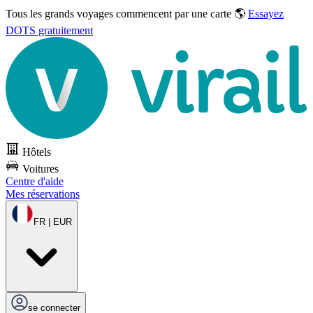
Tous les grands voyages commencent par une carte 🌎
Essayez
DOTS gratuitement
Hôtels
Voitures
Centre d'aide
Mes réservations
FR | EUR
se connecter