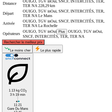
OUIGO, TGV inOui, SNCF, INTERCITÉS, TER,
Distance
TER NA
228,29 km
OUIGO, TGV inOui, SNCF, INTERCITÉS, TER,
Départ
TER NA
Le Mans
OUIGO, TGV inOui, SNCF, INTERCITÉS, TER,
Arrivée
TER NA
La Rochelle
OUIGO, TGV inOui
OUIGO, TGV inOui,
Plus
Opérateurs
SNCF, INTERCITÉS, TER, TER NA
©
CARTO
, ©
OpenStreetMap
contributors
Rechercher le meilleur prix
Le Mans
Le moins cher
Le plus rapide
1.13 kg CO
2
3 h 19 min
La Rochelle
11:21
Gare Du Mans