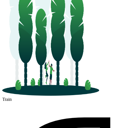
Train