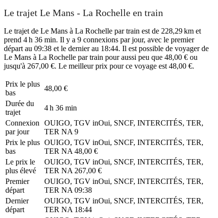
Le trajet Le Mans - La Rochelle en train
Le trajet de Le Mans à La Rochelle par train est de 228,29 km et
prend 4 h 36 min. Il y a 9 connexions par jour, avec le premier
départ au 09:38 et le dernier au 18:44. Il est possible de voyager de
Le Mans à La Rochelle par train pour aussi peu que 48,00 € ou
jusqu'à 267,00 €. Le meilleur prix pour ce voyage est 48,00 €.
Prix ​​le plus
48,00 €
bas
Durée du
4 h 36 min
trajet
Connexion
OUIGO, TGV inOui, SNCF, INTERCITÉS, TER,
par jour
TER NA
9
Prix ​​le plus
OUIGO, TGV inOui, SNCF, INTERCITÉS, TER,
bas
TER NA
48,00 €
Le prix le
OUIGO, TGV inOui, SNCF, INTERCITÉS, TER,
plus élevé
TER NA
267,00 €
Premier
OUIGO, TGV inOui, SNCF, INTERCITÉS, TER,
départ
TER NA
09:38
Dernier
OUIGO, TGV inOui, SNCF, INTERCITÉS, TER,
départ
TER NA
18:44