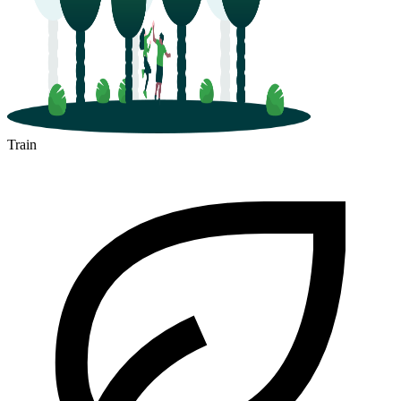
Train