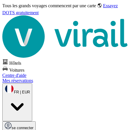
Tous les grands voyages commencent par une carte 🌎
Essayez
DOTS gratuitement
Hôtels
Voitures
Centre d'aide
Mes réservations
FR | EUR
se connecter