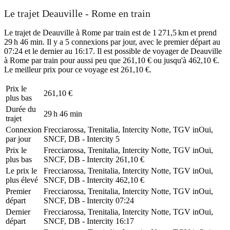
Le trajet Deauville - Rome en train
Le trajet de Deauville à Rome par train est de 1 271,5 km et prend
29 h 46 min. Il y a 5 connexions par jour, avec le premier départ au
07:24 et le dernier au 16:17. Il est possible de voyager de Deauville
à Rome par train pour aussi peu que 261,10 € ou jusqu'à 462,10 €.
Le meilleur prix pour ce voyage est 261,10 €.
Prix ​​le
261,10 €
plus bas
Durée du
29 h 46 min
trajet
Connexion
Frecciarossa, Trenitalia, Intercity Notte, TGV inOui,
par jour
SNCF, DB - Intercity
5
Prix ​​le
Frecciarossa, Trenitalia, Intercity Notte, TGV inOui,
plus bas
SNCF, DB - Intercity
261,10 €
Le prix le
Frecciarossa, Trenitalia, Intercity Notte, TGV inOui,
plus élevé
SNCF, DB - Intercity
462,10 €
Premier
Frecciarossa, Trenitalia, Intercity Notte, TGV inOui,
départ
SNCF, DB - Intercity
07:24
Dernier
Frecciarossa, Trenitalia, Intercity Notte, TGV inOui,
départ
SNCF, DB - Intercity
16:17