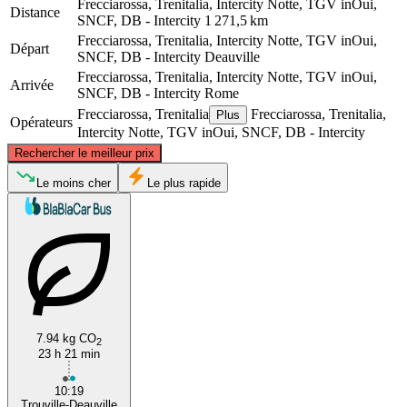
Frecciarossa, Trenitalia, Intercity Notte, TGV inOui,
Distance
SNCF, DB - Intercity
1 271,5 km
Frecciarossa, Trenitalia, Intercity Notte, TGV inOui,
Départ
SNCF, DB - Intercity
Deauville
Frecciarossa, Trenitalia, Intercity Notte, TGV inOui,
Arrivée
SNCF, DB - Intercity
Rome
Frecciarossa, Trenitalia
Frecciarossa, Trenitalia,
Plus
Opérateurs
Intercity Notte, TGV inOui, SNCF, DB - Intercity
©
CARTO
, ©
OpenStreetMap
contributors
Rechercher le meilleur prix
Deauville
Le moins cher
Le plus rapide
7.94 kg CO
2
23 h 21 min
Rome
10:19
Trouville-Deauville