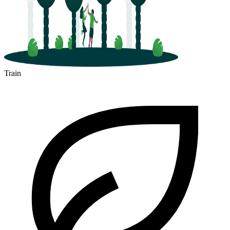
Train