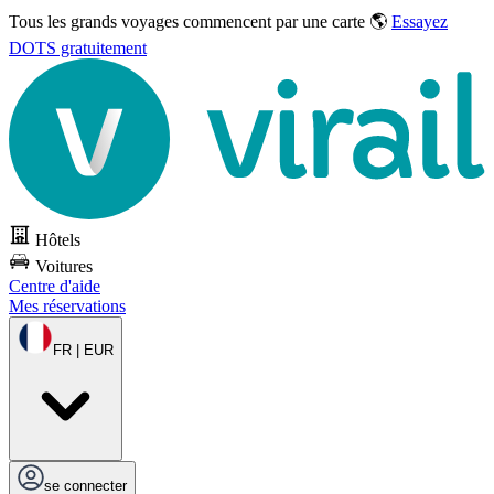
Tous les grands voyages commencent par une carte 🌎
Essayez
DOTS gratuitement
Hôtels
Voitures
Centre d'aide
Mes réservations
FR | EUR
se connecter