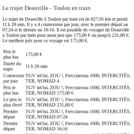
Le trajet Deauville - Toulon en train
Le trajet de Deauville à Toulon par train est de 827,91 km et prend
11 h 29 min. Il y a 4 connexions par jour, avec le premier départ au
07:24 et le dernier au 16:16. Il est possible de voyager de Deauville
à Toulon par train pour aussi peu que 175,00 € ou jusqu'à 231,80 €.
Le meilleur prix pour ce voyage est 175,00 €.
Prix ​​le
175,00 €
plus bas
Durée du
11 h 29 min
trajet
Connexion
TGV inOui, ZOU !, Frecciarossa 1000, INTERCITÉS,
par jour
TER, NOMAD
4
Prix ​​le
TGV inOui, ZOU !, Frecciarossa 1000, INTERCITÉS,
plus bas
TER, NOMAD
175,00 €
Le prix le
TGV inOui, ZOU !, Frecciarossa 1000, INTERCITÉS,
plus élevé
TER, NOMAD
231,80 €
Premier
TGV inOui, ZOU !, Frecciarossa 1000, INTERCITÉS,
départ
TER, NOMAD
07:24
Dernier
TGV inOui, ZOU !, Frecciarossa 1000, INTERCITÉS,
départ
TER, NOMAD
16:16