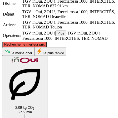
TGV inOui, ZOU !, Frecciarossa 1000, INTERCITÉS,
Distance
TER, NOMAD
827,91 km
TGV inOui, ZOU !, Frecciarossa 1000, INTERCITÉS,
Départ
TER, NOMAD
Deauville
TGV inOui, ZOU !, Frecciarossa 1000, INTERCITÉS,
Arrivée
TER, NOMAD
Toulon
TGV inOui, ZOU !
TGV inOui, ZOU !,
Plus
Opérateurs
Frecciarossa 1000, INTERCITÉS, TER, NOMAD
©
CARTO
, ©
OpenStreetMap
contributors
Rechercher le meilleur prix
Deauville
Le moins cher
Le plus rapide
Toulon
2.09 kg CO
2
6 h 9 min