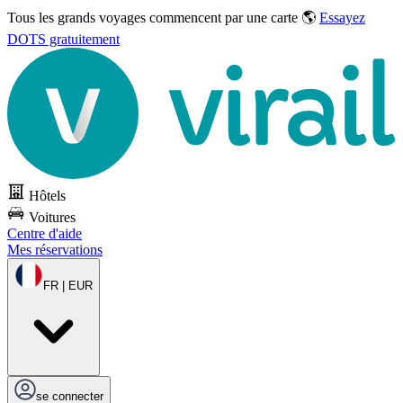
Tous les grands voyages commencent par une carte 🌎
Essayez
DOTS gratuitement
Hôtels
Voitures
Centre d'aide
Mes réservations
FR | EUR
se connecter