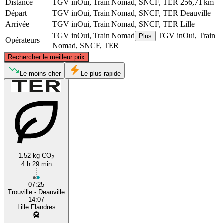
Distance
TGV inOui, Train Nomad, SNCF, TER
256,71 km
Départ
TGV inOui, Train Nomad, SNCF, TER
Deauville
Arrivée
TGV inOui, Train Nomad, SNCF, TER
Lille
TGV inOui, Train Nomad
TGV inOui, Train
Plus
Opérateurs
Nomad, SNCF, TER
©
CARTO
, ©
OpenStreetMap
contributors
Rechercher le meilleur prix
Lille
Le moins cher
Le plus rapide
1.52 kg CO
2
4 h 29 min
Deauville
07:25
Trouville - Deauville
14:07
Lille Flandres