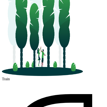
Train