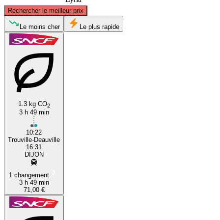
©
CARTO
, ©
OpenStreetMap
contributors
Rechercher le meilleur prix
Deauville
Le moins cher
Le plus rapide
1.3 kg CO
2
3 h 49 min
Dijon
10:22
Trouville-Deauville
16:31
DIJON
1 changement
3 h 49 min
71,00 €