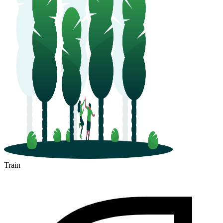
Train