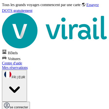
Tous les grands voyages commencent par une carte 🌎
Essayez
DOTS gratuitement
Hôtels
Voitures
Centre d'aide
Mes réservations
FR | EUR
se connecter