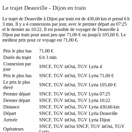
Le trajet Deauville - Dijon en train
Le trajet de Deauville à Dijon par train est de 430,66 km et prend 6 h
3 min. Il y a 4 connexions par jour, avec le premier départ au 07:25
et le dernier au 10:22. Il est possible de voyager de Deauville à
Dijon par train pour aussi peu que 71,00 € ou jusqu'à 105,60 €. Le
meilleur prix pour ce voyage est 71,00 €.
Prix ​​le plus bas
71,00 €
Durée du trajet
6 h 3 min
Connexion par
SNCF, TGV inOui, TGV Lyria
4
jour
Prix ​​le plus bas
SNCF, TGV inOui, TGV Lyria
71,00 €
Le prix le plus
SNCF, TGV inOui, TGV Lyria
105,60 €
élevé
Premier départ
SNCF, TGV inOui, TGV Lyria
07:25
Dernier départ
SNCF, TGV inOui, TGV Lyria
10:22
Distance
SNCF, TGV inOui, TGV Lyria
430,66 km
Départ
SNCF, TGV inOui, TGV Lyria
Deauville
Arrivée
SNCF, TGV inOui, TGV Lyria
Dijon
SNCF, TGV inOui
SNCF, TGV inOui, TGV
Opérateurs
Lyria