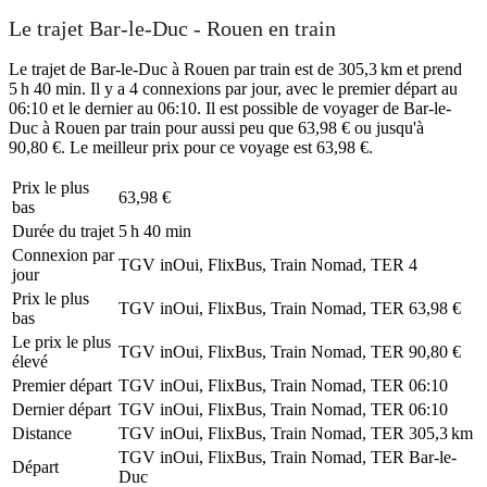
Le trajet Bar-le-Duc - Rouen en train
Le trajet de Bar-le-Duc à Rouen par train est de 305,3 km et prend
5 h 40 min. Il y a 4 connexions par jour, avec le premier départ au
06:10 et le dernier au 06:10. Il est possible de voyager de Bar-le-
Duc à Rouen par train pour aussi peu que 63,98 € ou jusqu'à
90,80 €. Le meilleur prix pour ce voyage est 63,98 €.
Prix ​​le plus
63,98 €
bas
Durée du trajet
5 h 40 min
Connexion par
TGV inOui, FlixBus, Train Nomad, TER
4
jour
Prix ​​le plus
TGV inOui, FlixBus, Train Nomad, TER
63,98 €
bas
Le prix le plus
TGV inOui, FlixBus, Train Nomad, TER
90,80 €
élevé
Premier départ
TGV inOui, FlixBus, Train Nomad, TER
06:10
Dernier départ
TGV inOui, FlixBus, Train Nomad, TER
06:10
Distance
TGV inOui, FlixBus, Train Nomad, TER
305,3 km
TGV inOui, FlixBus, Train Nomad, TER
Bar-le-
Départ
Duc