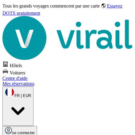
Tous les grands voyages commencent par une carte 🌎
Essayez
DOTS gratuitement
Hôtels
Voitures
Centre d'aide
Mes réservations
FR | EUR
se connecter