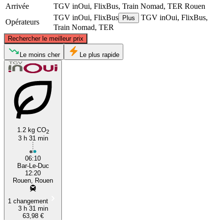
Arrivée
TGV inOui, FlixBus, Train Nomad, TER
Rouen
TGV inOui, FlixBus
TGV inOui, FlixBus,
Plus
Opérateurs
Train Nomad, TER
©
CARTO
, ©
OpenStreetMap
contributors
Rechercher le meilleur prix
Le moins cher
Le plus rapide
Rouen
Bar-le-Duc
1.2 kg CO
2
3 h 31 min
06:10
Bar-Le-Duc
12:20
Rouen, Rouen
1 changement
3 h 31 min
63,98 €